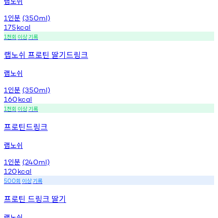
랩노쉬
인분
1
(350ml)
175
kcal
천회
이상
기록
1
랩노쉬 프로틴 딸기드링크
랩노쉬
인분
1
(350ml)
160
kcal
천회
이상
기록
1
프로틴드링크
랩노쉬
인분
1
(240ml)
120
kcal
회
이상
기록
500
프로틴 드링크 딸기
랩노쉬