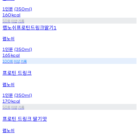
인분
1
(350ml)
160
kcal
회
미만
기록
50
랩노쉬프로틴드링크딸기
1
랩노쉬
인분
1
(350ml)
165
kcal
회
이상
기록
100
프로틴 드링크
랩노쉬
인분
1
(350ml)
170
kcal
회
미만
기록
50
프로틴 드링크 딸기맛
랩노쉬