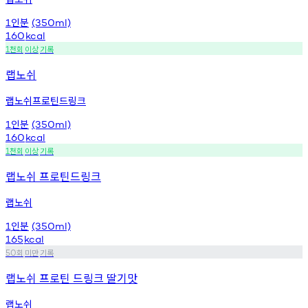
인분
1
(350ml)
160
kcal
천회
이상
기록
1
랩노쉬
랩노쉬프로틴드링크
인분
1
(350ml)
160
kcal
천회
이상
기록
1
랩노쉬 프로틴드링크
랩노쉬
인분
1
(350ml)
165
kcal
회
미만
기록
50
랩노쉬 프로틴 드링크 딸기맛
랩노쉬