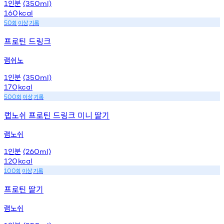
인분
1
(350ml)
160
kcal
회
이상
기록
50
프로틴 드링크
랩쉬노
인분
1
(350ml)
170
kcal
회
이상
기록
500
랩노쉬 프로틴 드링크 미니 딸기
랩노쉬
인분
1
(260ml)
120
kcal
회
이상
기록
100
프로틴 딸기
랩노쉬