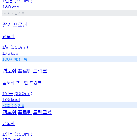
인분
1
(350ml)
160
kcal
회
미만
기록
50
딸기 프로틴
랩노쉬
병
1
(350ml)
175
kcal
회
이상
기록
100
랩노쉬 프로틴 드링크
랩노쉬 프로틴 드링크
인분
1
(350ml)
165
kcal
회
이상
기록
50
랩노쉬
프로틴
드링크
🥤
랩노쉬
인분
1
(350ml)
170
kcal