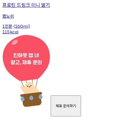
프로틴 드링크 미니 딸기
랩노쉬
인분
1
(260ml)
115
kcal
제휴 문의하기