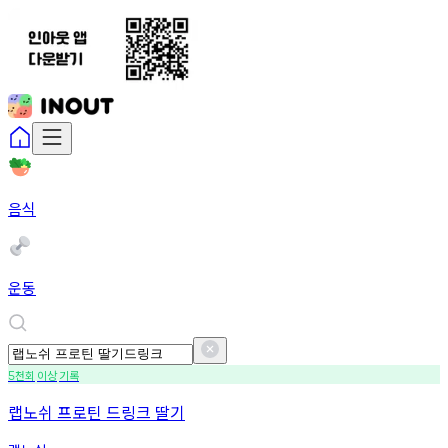
음식
운동
천회
이상
기록
5
랩노쉬 프로틴 드링크 딸기