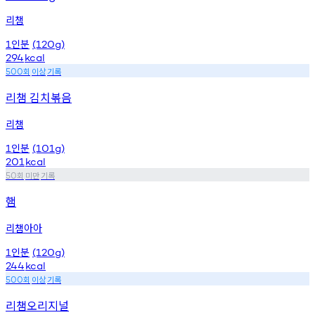
리챔
인분
1
(120g)
294
kcal
회
이상
기록
500
리챔 김치볶음
리챔
인분
1
(101g)
201
kcal
회
미만
기록
50
햄
리챔아아
인분
1
(120g)
244
kcal
회
이상
기록
500
리챔오리지널