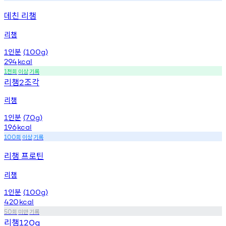
데친 리챔
리챔
인분
1
(100g)
294
kcal
천회
이상
기록
1
리챔
조각
2
리챔
인분
1
(70g)
196
kcal
회
이상
기록
100
리챔 프로틴
리챔
인분
1
(100g)
420
kcal
회
미만
기록
50
리챔
120g