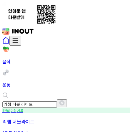
음식
운동
천회
이상
기록
1
리챔 더블라이트