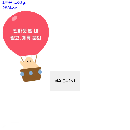
인분
1
(163g)
283
kcal
제휴 문의하기