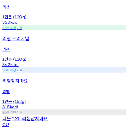
리챔
인분
1
(120g)
353
kcal
천회
이상
기록
1
리챔 오리지널
리챔
인분
1
(120g)
342
kcal
회
이상
기록
50
리챔참치마요
리챔
인분
1
(152g)
315
kcal
회
미만
기록
50
더블
리챔참치마요
2XL
CU