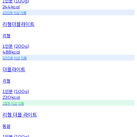
인분
1
(100g)
244
kcal
회
이상
기록
100
리챔더블라이트
리챔
인분
1
(200g)
488
kcal
회
이상
기록
500
더블라이트
리챔
인분
1
(100g)
230
kcal
천회
이상
기록
1
리챔 더블 라이트
동원
인분
1
(100g)