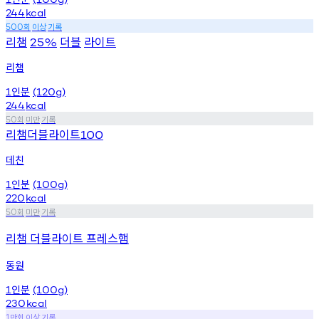
244
kcal
회
이상
기록
500
리챔
더블
라이트
25%
리챔
인분
1
(120g)
244
kcal
회
미만
기록
50
리챔더블라이트
100
데친
인분
1
(100g)
220
kcal
회
미만
기록
50
리챔 더블라이트 프레스햄
동원
인분
1
(100g)
230
kcal
만회
이상
기록
1