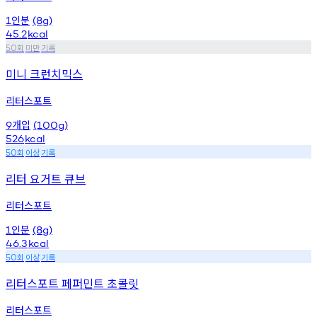
인분
1
(8g)
45.2
kcal
회
미만
기록
50
미니 크런치믹스
리터스포트
개입
9
(100g)
526
kcal
회
이상
기록
50
리터 요거트 큐브
리터스포트
인분
1
(8g)
46.3
kcal
회
이상
기록
50
리터스포트 페퍼민트 초콜릿
리터스포트