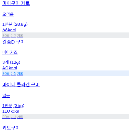
마이구미 제로
오리온
인분
1
(28.8g)
66
kcal
회
미만
기록
50
칼슘
구미
D
마이키즈
개
3
(12g)
40
kcal
회
이상
기록
50
마이니 콜라겐 구미
일동
인분
1
(36g)
110
kcal
회
미만
기록
50
키토구미