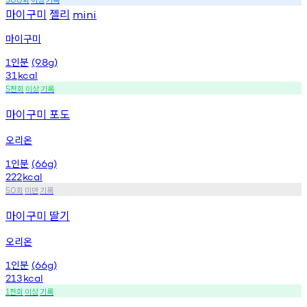
마이구미
젤리
mini
마이구미
인분
1
(9.8g)
31
kcal
천회
이상
기록
5
마이구미 포도
오리온
인분
1
(66g)
222
kcal
회
미만
기록
50
마이구미 딸기
오리온
인분
1
(66g)
213
kcal
천회
이상
기록
1