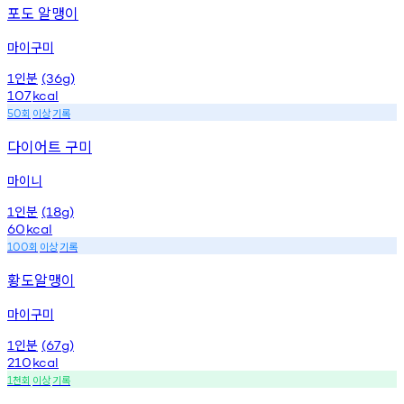
포도 알맹이
마이구미
인분
1
(36g)
107
kcal
회
이상
기록
50
다이어트 구미
마이니
인분
1
(18g)
60
kcal
회
이상
기록
100
황도알맹이
마이구미
인분
1
(67g)
210
kcal
천회
이상
기록
1