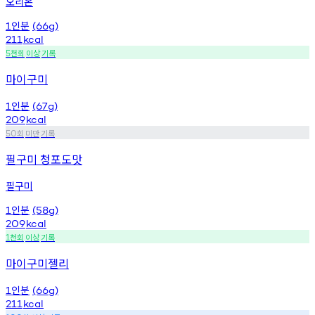
오리온
인분
1
(66g)
211
kcal
천회
이상
기록
5
마이구미
인분
1
(67g)
209
kcal
회
미만
기록
50
필구미 청포도맛
필구미
인분
1
(58g)
209
kcal
천회
이상
기록
1
마이구미젤리
인분
1
(66g)
211
kcal