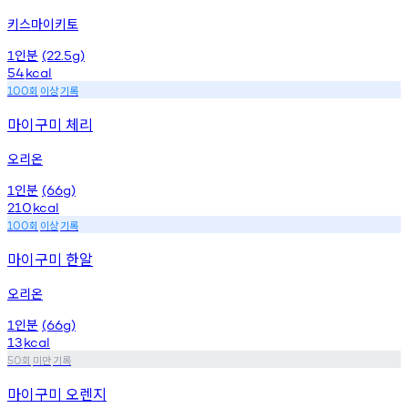
키스마이키토
인분
1
(22.5g)
54
kcal
회
이상
기록
100
마이구미 체리
오리온
인분
1
(66g)
210
kcal
회
이상
기록
100
마이구미 한알
오리온
인분
1
(66g)
13
kcal
회
미만
기록
50
마이구미 오렌지