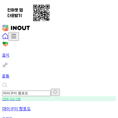
음식
운동
천회
이상
기록
1
마이구미 청포도