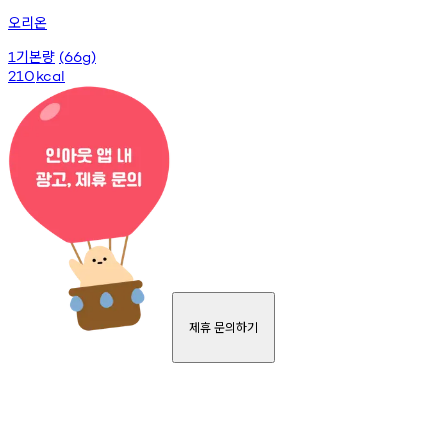
오리온
기본량
1
(66g)
210
kcal
제휴 문의하기