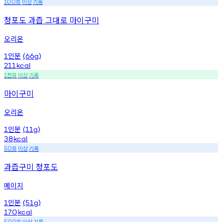
회
이상
기록
100
청포도 과즙 그대로 마이구미
오리온
인분
1
(66g)
211
kcal
천회
이상
기록
1
마이구미
오리온
인분
1
(11g)
38
kcal
회
이상
기록
50
과즙구미 청포도
메이지
인분
1
(51g)
170
kcal
회
이상
기록
500