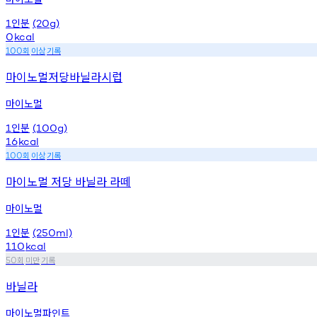
인분
1
(20g)
0
kcal
회
이상
기록
100
마이노멀저당바닐라시럽
마이노멀
인분
1
(100g)
16
kcal
회
이상
기록
100
마이노멀 저당 바닐라 라떼
마이노멀
인분
1
(250ml)
110
kcal
회
미만
기록
50
바닐라
마이노멀파인트