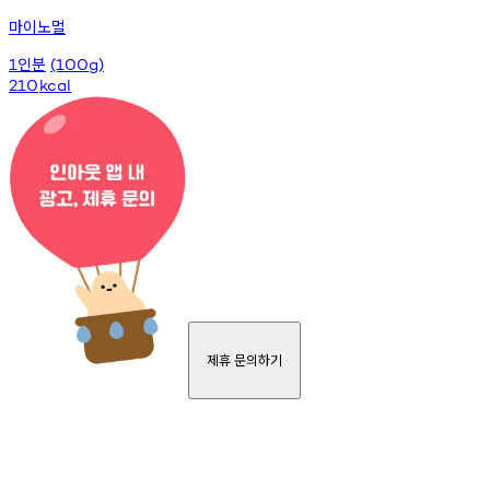
마이노멀
인분
1
(100g)
210
kcal
제휴 문의하기