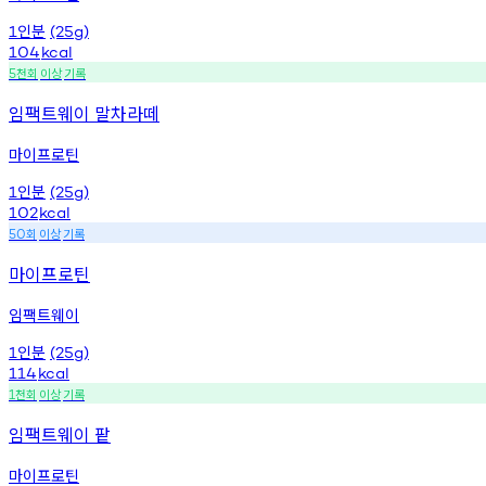
인분
1
(25g)
104
kcal
천회
이상
기록
5
임팩트웨이 말차라떼
마이프로틴
인분
1
(25g)
102
kcal
회
이상
기록
50
마이프로틴
임팩트웨이
인분
1
(25g)
114
kcal
천회
이상
기록
1
임팩트웨이 팥
마이프로틴