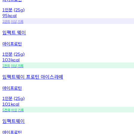
인분
1
(25g)
95
kcal
만회
이상
기록
1
임팩트 웨이
마이프로틴
인분
1
(25g)
103
kcal
천회
이상
기록
1
임팩트웨이 프로틴 아이스라떼
마이프로틴
인분
1
(25g)
101
kcal
천회
이상
기록
5
임팩트웨이
마이프로틴