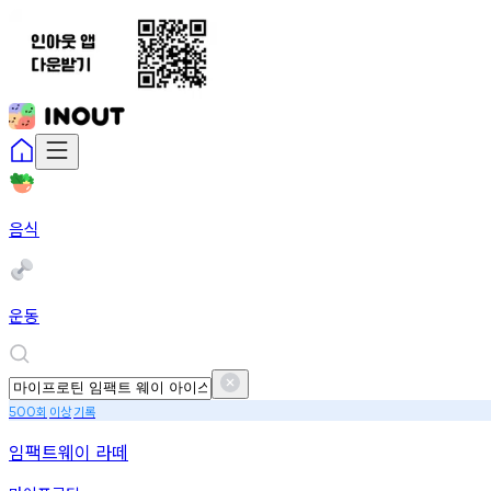
음식
운동
회
이상
기록
500
임팩트웨이 라떼