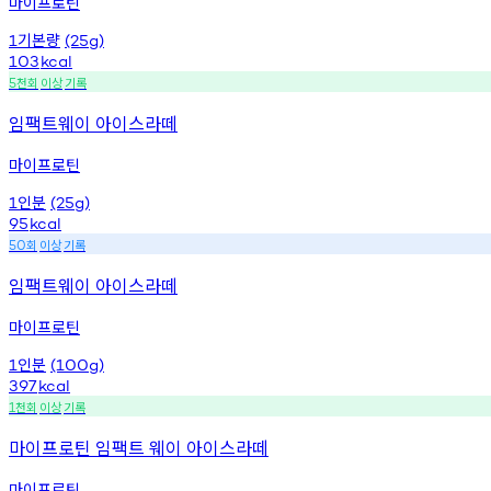
마이프로틴
기본량
1
(25g)
103
kcal
천회
이상
기록
5
임팩트웨이 아이스라떼
마이프로틴
인분
1
(25g)
95
kcal
회
이상
기록
50
임팩트웨이 아이스라떼
마이프로틴
인분
1
(100g)
397
kcal
천회
이상
기록
1
마이프로틴 임팩트 웨이 아이스라떼
마이프로틴