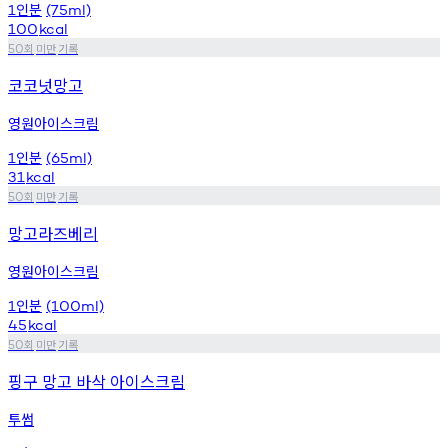
인분
1
(75ml)
100
kcal
회
미만
기록
50
코코넛망고
영원아이스크림
인분
1
(65ml)
31
kcal
회
미만
기록
50
망고라즈베리
영원아이스크림
인분
1
(100ml)
45
kcal
회
미만
기록
50
핑구 망고 바삭 아이스크림
투썸