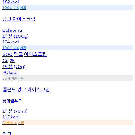
182
kcal
회
이상
기록
100
망고 아이스크림
Bahroma
인분
1
(100g)
124
kcal
회
이상
기록
100
망고
아이스크림
500
Gs
25
인분
1
(70g)
90
kcal
회
미만
기록
50
델몬트 망고 아이스크림
롯데웰푸드
인분
1
(75ml)
110
kcal
만회
이상
기록
5
망고