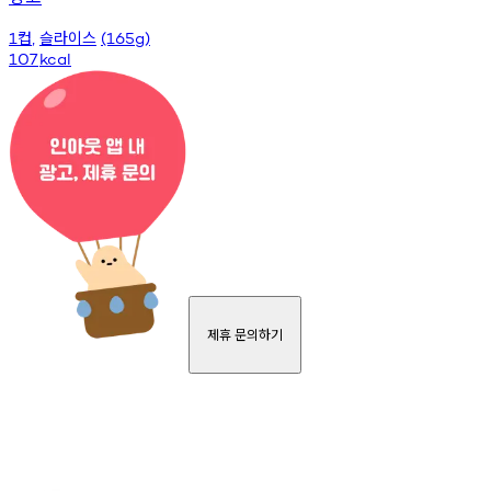
컵
슬라이스
1
,
(165g)
107
kcal
제휴 문의하기