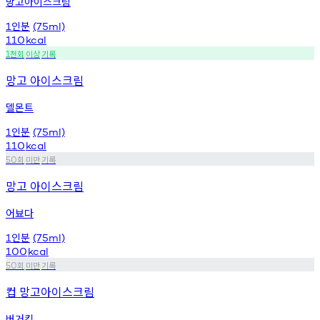
망고아이스크림
인분
1
(75ml)
110
kcal
천회
이상
기록
1
망고 아이스크림
델몬트
인분
1
(75ml)
110
kcal
회
미만
기록
50
망고 아이스크림
어뵤다
인분
1
(75ml)
100
kcal
회
미만
기록
50
컵 망고아이스크림
버거킹