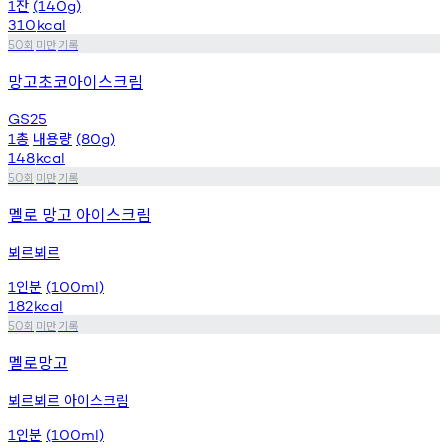
잔
1
(140g)
310
kcal
회
미만
기록
50
망고초코아이스크림
GS25
총
내용량
1
(80g)
148
kcal
회
미만
기록
50
멜로 망고 아이스크림
뵈르뵈르
인분
1
(100ml)
182
kcal
회
미만
기록
50
멜로망고
뵈르뵈르 아이스크림
인분
1
(100ml)