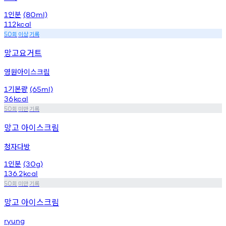
인분
1
(80ml)
112
kcal
회
이상
기록
50
망고요거트
영원아이스크림
기본량
1
(65ml)
36
kcal
회
미만
기록
50
망고 아이스크림
청자다방
인분
1
(30g)
136.2
kcal
회
미만
기록
50
망고 아이스크림
ryung