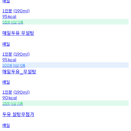
매일
인분
1
(190ml)
95
kcal
천회
이상
기록
5
매일두유 무설탕
매일
인분
1
(190ml)
95
kcal
회
이상
기록
100
매일두유
무설탕
_
매일
인분
1
(190ml)
90
kcal
천회
이상
기록
1
두유 설탕무첨가
매일