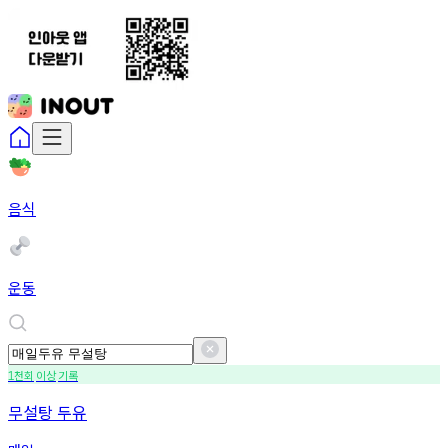
음식
운동
천회
이상
기록
1
무설탕 두유