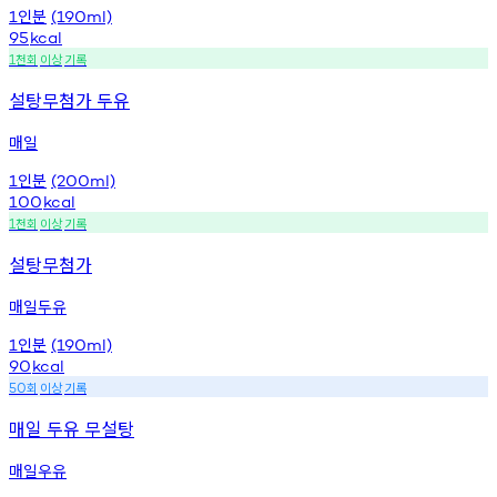
인분
1
(190ml)
95
kcal
천회
이상
기록
1
설탕무첨가 두유
매일
인분
1
(200ml)
100
kcal
천회
이상
기록
1
설탕무첨가
매일두유
인분
1
(190ml)
90
kcal
회
이상
기록
50
매일 두유 무설탕
매일우유