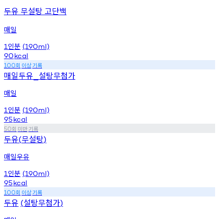
두유 무설탕 고단백
매일
인분
1
(190ml)
90
kcal
회
이상
기록
100
매일두유
설탕무첨가
_
매일
인분
1
(190ml)
95
kcal
회
미만
기록
50
두유
무설탕
(
)
매일우유
인분
1
(190ml)
95
kcal
회
이상
기록
100
두유
설탕무첨가
(
)