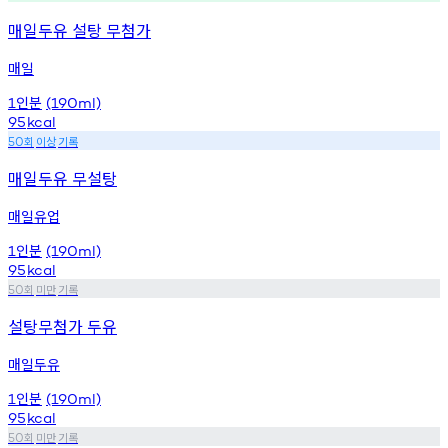
매일두유 설탕 무첨가
매일
인분
1
(190ml)
95
kcal
회
이상
기록
50
매일두유 무설탕
매일유업
인분
1
(190ml)
95
kcal
회
미만
기록
50
설탕무첨가 두유
매일두유
인분
1
(190ml)
95
kcal
회
미만
기록
50