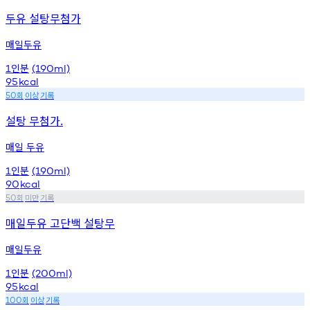
두유 설탕무첨가
매일두유
인분
1
(190ml)
95
kcal
회
이상
기록
50
설탕 무첨가.
매일 두유
인분
1
(190ml)
90
kcal
회
미만
기록
50
매일두유 고단백 설탕무
매일두유
인분
1
(200ml)
95
kcal
회
이상
기록
100