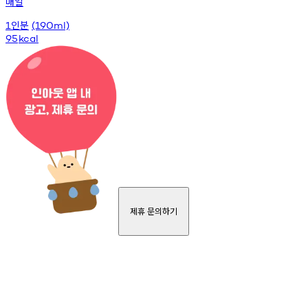
매일
인분
1
(190ml)
95
kcal
제휴 문의하기