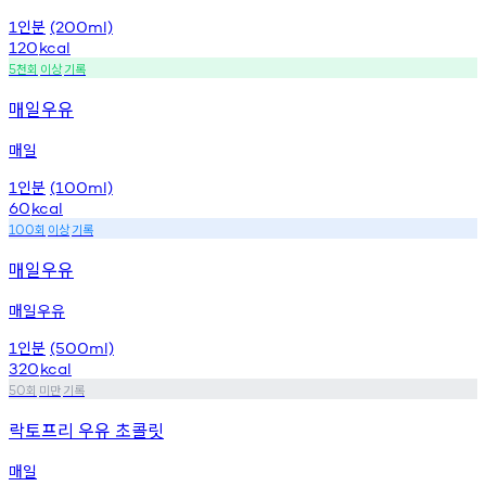
인분
1
(200ml)
120
kcal
천회
이상
기록
5
매일우유
매일
인분
1
(100ml)
60
kcal
회
이상
기록
100
매일우유
매일우유
인분
1
(500ml)
320
kcal
회
미만
기록
50
락토프리 우유 초콜릿
매일