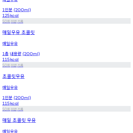
인분
1
(200ml)
125
kcal
회
미만
기록
50
매일우유 초콜릿
매일우유
총
내용량
1
(200ml)
115
kcal
회
미만
기록
50
초콜릿우유
매일우유
인분
1
(200ml)
115
kcal
회
미만
기록
50
매일 초콜릿 우유
매일우유