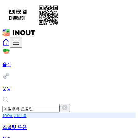
음식
운동
회
이상
기록
100
초콜릿 우유