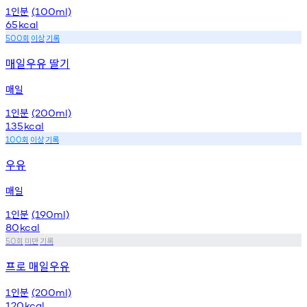
인분
1
(100ml)
65
kcal
회
이상
기록
500
매일우유 딸기
매일
인분
1
(200ml)
135
kcal
회
이상
기록
100
우유
매일
인분
1
(190ml)
80
kcal
회
미만
기록
50
프로 매일우유
인분
1
(200ml)
120
kcal