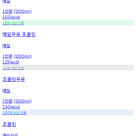
매일
인분
1
(200ml)
150
kcal
천회
이상
기록
1
매일우유 초콜릿
매일
인분
1
(200ml)
125
kcal
회
미만
기록
50
초콜릿우유
매일
인분
1
(200ml)
130
kcal
회
이상
기록
100
초콜릿
매일우유