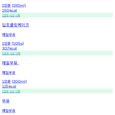
인분
1
(190ml)
150
kcal
천회
이상
기록
1
딥초콜릿케이크
매일우유
인분
1
(105g)
307
kcal
천회
이상
기록
5
매일우유.
매일우유
인분
1
(200ml)
125
kcal
천회
이상
기록
1
우유
매일우유