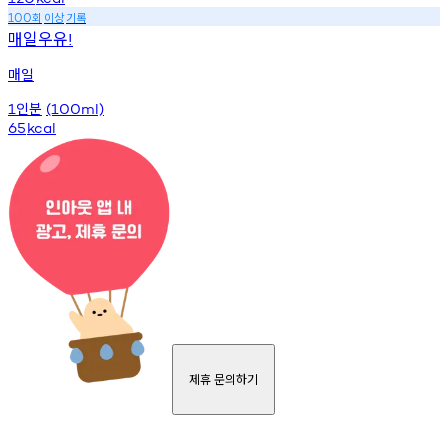
회
이상
기록
100
매일우유
!
매일
인분
1
(100ml)
65
kcal
제휴 문의하기