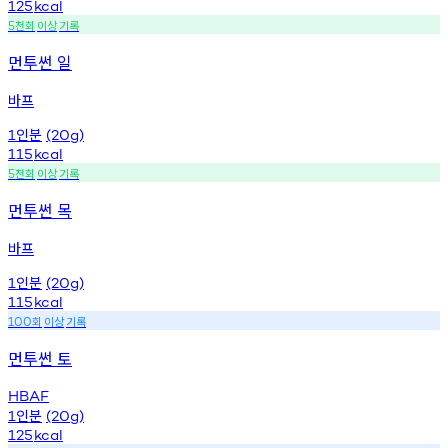
125
kcal
천회
이상
기록
5
먼투썬 일
바프
인분
1
(20g)
115
kcal
천회
이상
기록
5
먼투썬 목
바프
인분
1
(20g)
115
kcal
회
이상
기록
100
먼투썬 토
HBAF
인분
1
(20g)
125
kcal