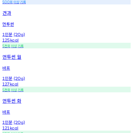
회
이상
기록
500
견과
먼투썬
인분
1
(20g)
125
kcal
천회
이상
기록
5
먼투썬 월
바프
인분
1
(20g)
127
kcal
천회
이상
기록
5
먼투썬 화
바프
인분
1
(20g)
121
kcal