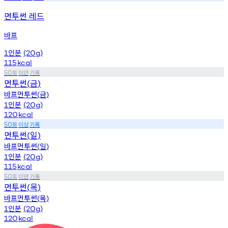
먼투썬 레드
바프
인분
1
(20g)
115
kcal
회
미만
기록
50
먼투썬
금
(
)
바프먼투썬
금
(
)
인분
1
(20g)
120
kcal
회
이상
기록
50
먼투썬
일
(
)
바프먼투썬
일
(
)
인분
1
(20g)
115
kcal
회
미만
기록
50
먼투썬
목
(
)
바프먼투썬
목
(
)
인분
1
(20g)
120
kcal