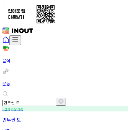
음식
운동
천회
이상
기록
5
먼투썬 토