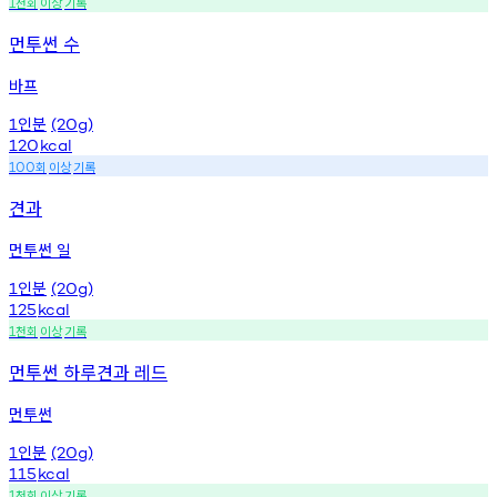
천회
이상
기록
1
먼투썬 수
바프
인분
1
(20g)
120
kcal
회
이상
기록
100
견과
먼투썬 일
인분
1
(20g)
125
kcal
천회
이상
기록
1
먼투썬 하루견과 레드
먼투썬
인분
1
(20g)
115
kcal
천회
이상
기록
1