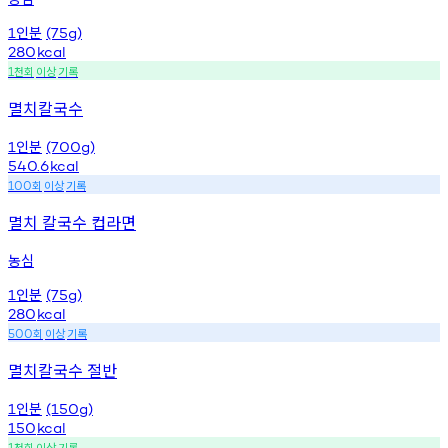
인분
1
(75g)
280
kcal
천회
이상
기록
1
멸치칼국수
인분
1
(700g)
540.6
kcal
회
이상
기록
100
멸치 칼국수 컵라면
농심
인분
1
(75g)
280
kcal
회
이상
기록
500
멸치칼국수 절반
인분
1
(150g)
150
kcal
천회
이상
기록
1