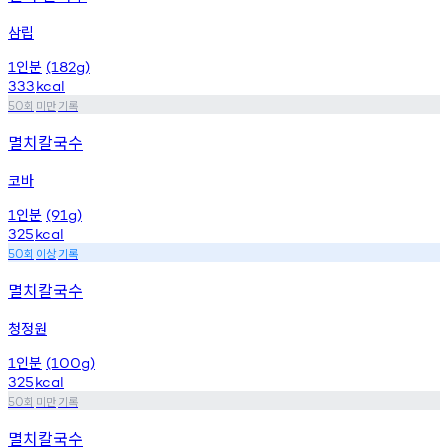
삼립
인분
1
(182g)
333
kcal
회
미만
기록
50
멸치칼국수
코바
인분
1
(91g)
325
kcal
회
이상
기록
50
멸치칼국수
청정원
인분
1
(100g)
325
kcal
회
미만
기록
50
멸치칼국수