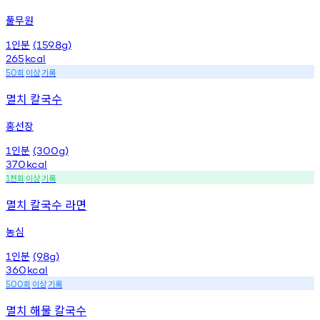
풀무원
인분
1
(159.8g)
265
kcal
회
이상
기록
50
멸치 칼국수
홍선장
인분
1
(300g)
370
kcal
천회
이상
기록
1
멸치 칼국수 라면
농심
인분
1
(98g)
360
kcal
회
이상
기록
500
멸치 해물 칼국수