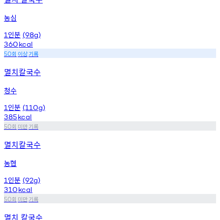
농심
인분
1
(98g)
360
kcal
회
이상
기록
50
멸치칼국수
청수
인분
1
(110g)
385
kcal
회
미만
기록
50
멸치칼국수
농협
인분
1
(92g)
310
kcal
회
미만
기록
50
멸치 칼국수