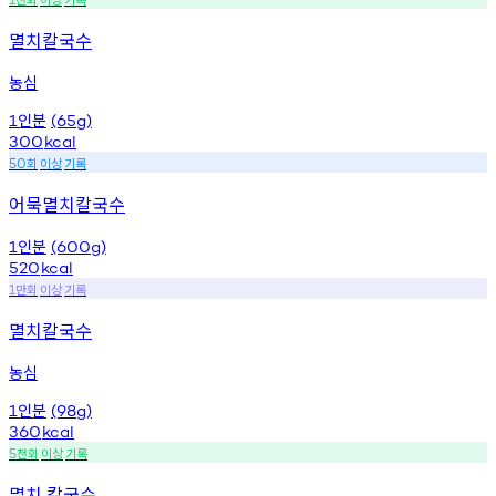
멸치칼국수
농심
인분
1
(65g)
300
kcal
회
이상
기록
50
어묵멸치칼국수
인분
1
(600g)
520
kcal
만회
이상
기록
1
멸치칼국수
농심
인분
1
(98g)
360
kcal
천회
이상
기록
5
멸치 칼국수