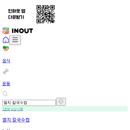
음식
운동
천회
이상
기록
5
멸치 칼국수컵