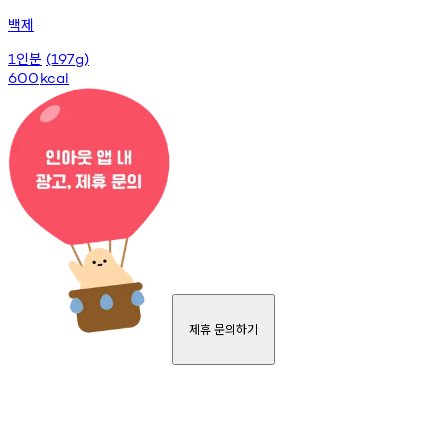
백제
인분
1
(197g)
600
kcal
제휴 문의하기