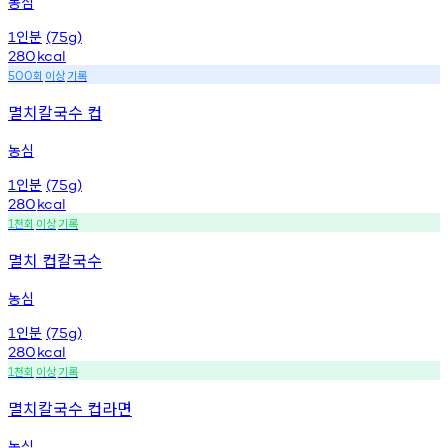
농심
인분
1
(75g)
280
kcal
회
이상
기록
500
멸치칼국수 컵
농심
인분
1
(75g)
280
kcal
천회
이상
기록
1
멸치 컵칼국수
농심
인분
1
(75g)
280
kcal
천회
이상
기록
1
멸치칼국수 컵라면
농심