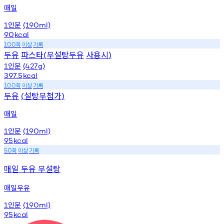
매일
인분
1
(190ml)
90
kcal
회
이상
기록
100
두유
파스타
무설탕두유
사용시
(
)
인분
1
(427g)
397.5
kcal
회
이상
기록
100
두유
설탕무첨가
(
)
매일
인분
1
(190ml)
95
kcal
회
이상
기록
50
매일 두유 무설탕
매일우유
인분
1
(190ml)
95
kcal