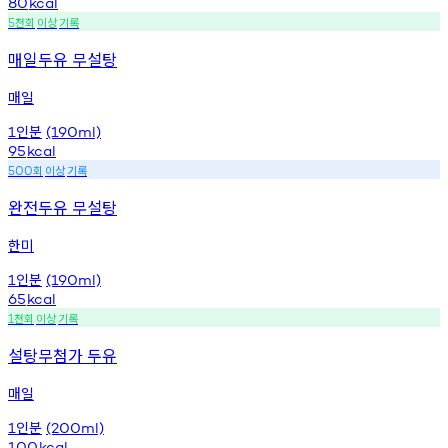
80
kcal
천회
이상
기록
5
매일두유 무설탕
매일
인분
1
(190ml)
95
kcal
회
이상
기록
500
완전두유 무설탕
한미
인분
1
(190ml)
65
kcal
천회
이상
기록
1
설탕무첨가 두유
매일
인분
1
(200ml)
100
kcal