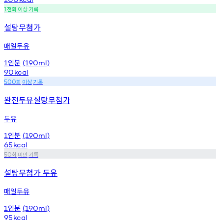
천회
이상
기록
1
설탕무첨가
매일두유
인분
1
(190ml)
90
kcal
회
이상
기록
500
완전두유설탕무첨가
두유
인분
1
(190ml)
65
kcal
회
미만
기록
50
설탕무첨가 두유
매일두유
인분
1
(190ml)
95
kcal