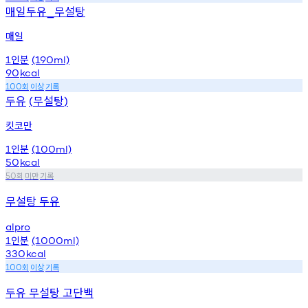
매일두유
무설탕
_
매일
인분
1
(190ml)
90
kcal
회
이상
기록
100
두유
무설탕
(
)
킷코만
인분
1
(100ml)
50
kcal
회
미만
기록
50
무설탕 두유
alpro
인분
1
(1000ml)
330
kcal
회
이상
기록
100
두유 무설탕 고단백