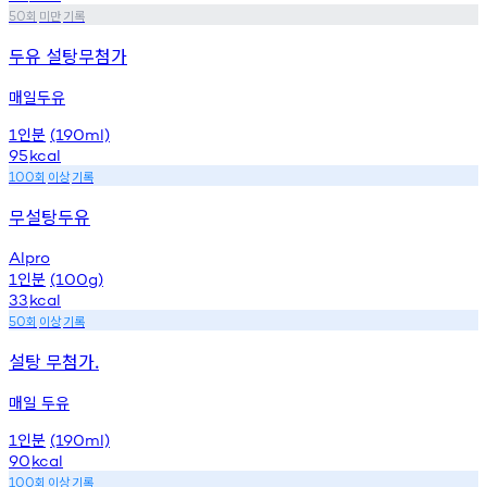
회
미만
기록
50
두유 설탕무첨가
매일두유
인분
1
(190ml)
95
kcal
회
이상
기록
100
무설탕두유
Alpro
인분
1
(100g)
33
kcal
회
이상
기록
50
설탕 무첨가.
매일 두유
인분
1
(190ml)
90
kcal
회
이상
기록
100