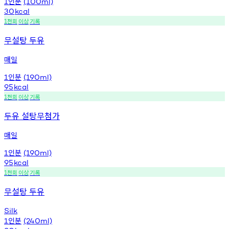
인분
1
(100ml)
30
kcal
천회
이상
기록
1
무설탕 두유
매일
인분
1
(190ml)
95
kcal
천회
이상
기록
1
두유 설탕무첨가
매일
인분
1
(190ml)
95
kcal
천회
이상
기록
1
무설탕 두유
Silk
인분
1
(240ml)