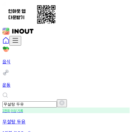
음식
운동
천회
이상
기록
1
무설탕 두유