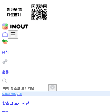
음식
운동
회
이상
기록
500
핫초코 오리지날