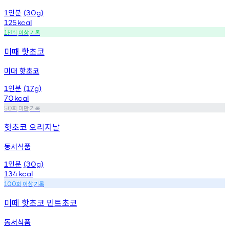
인분
1
(30g)
125
kcal
천회
이상
기록
1
미때 핫초코
미때 핫초코
인분
1
(17g)
70
kcal
회
미만
기록
50
핫초코 오리지날
동서식품
인분
1
(30g)
134
kcal
회
이상
기록
100
미떼 핫초코 민트초코
동서식품