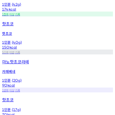
인분
1
(42g)
174
kcal
천회
이상
기록
1
핫초코
핫초코
인분
1
(40g)
150
kcal
회
미만
기록
50
마노핫초코라떼
카페베네
인분
1
(20g)
90
kcal
만회
이상
기록
1
핫초코
인분
1
(17g)
70
kcal