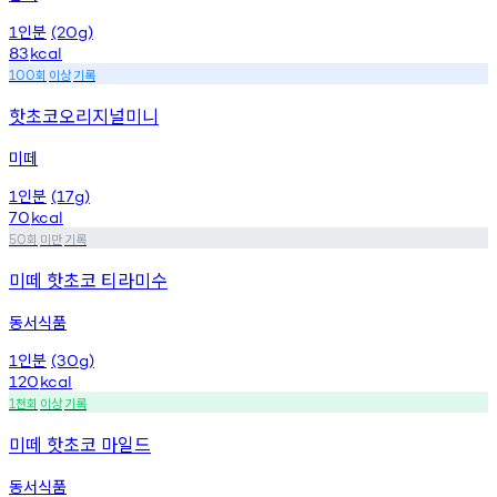
인분
1
(20g)
83
kcal
회
이상
기록
100
핫초코오리지널미니
미떼
인분
1
(17g)
70
kcal
회
미만
기록
50
미떼 핫초코 티라미수
동서식품
인분
1
(30g)
120
kcal
천회
이상
기록
1
미떼 핫초코 마일드
동서식품