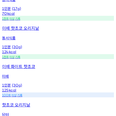
인분
1
(17g)
70
kcal
천회
이상
기록
1
미떼 핫초코 오리지날
동서식품
인분
1
(30g)
124
kcal
천회
이상
기록
1
미떼 화이트 핫초코
미떼
인분
1
(30g)
125
kcal
회
이상
기록
100
핫초코 오리지날
담터