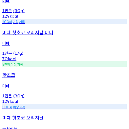
미떼
인분
1
(30g)
124
kcal
회
이상
기록
100
미떼 핫초코 오리지날 미니
미떼
인분
1
(17g)
70
kcal
천회
이상
기록
5
핫초코
미떼
인분
1
(30g)
124
kcal
회
이상
기록
500
미떼 핫초코 오리지날
동서식품