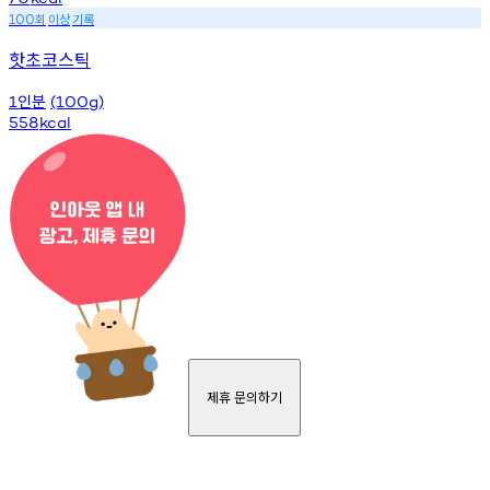
회
이상
기록
100
핫초코스틱
인분
1
(100g)
558
kcal
제휴 문의하기