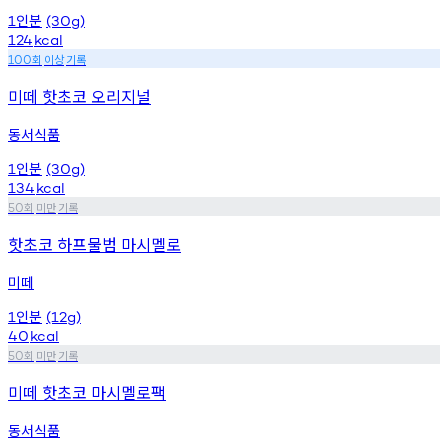
인분
1
(30g)
124
kcal
회
이상
기록
100
미떼 핫초코 오리지널
동서식품
인분
1
(30g)
134
kcal
회
미만
기록
50
핫초코 하프물범 마시멜로
미떼
인분
1
(12g)
40
kcal
회
미만
기록
50
미떼 핫초코 마시멜로팩
동서식품