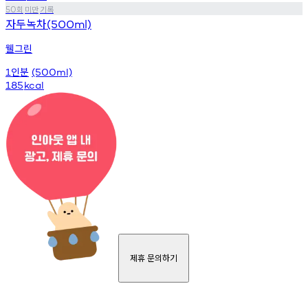
회
미만
기록
50
자두녹차
(500ml)
웰그린
인분
1
(500ml)
185
kcal
제휴 문의하기