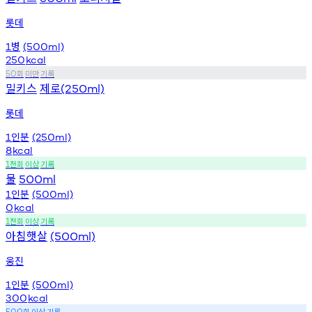
롯데
병
1
(500ml)
250
kcal
회
미만
기록
50
밀키스
제로
(250ml)
롯데
인분
1
(250ml)
8
kcal
천회
이상
기록
1
물
500ml
인분
1
(500ml)
0
kcal
천회
이상
기록
1
아침햇살
(500ml)
웅진
인분
1
(500ml)
300
kcal
회
이상
기록
500