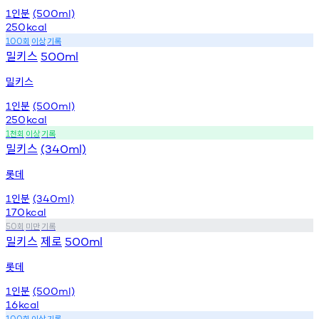
인분
1
(500ml)
250
kcal
회
이상
기록
100
밀키스
500ml
밀키스
인분
1
(500ml)
250
kcal
천회
이상
기록
1
밀키스
(340ml)
롯데
인분
1
(340ml)
170
kcal
회
미만
기록
50
밀키스
제로
500ml
롯데
인분
1
(500ml)
16
kcal
회
이상
기록
100