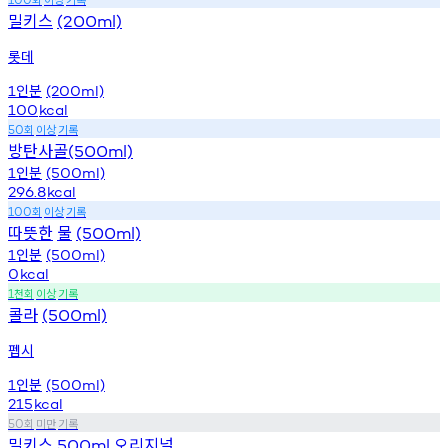
밀키스
(200ml)
롯데
인분
1
(200ml)
100
kcal
회
이상
기록
50
방탄사골
(500ml)
인분
1
(500ml)
296.8
kcal
회
이상
기록
100
따뜻한
물
(500ml)
인분
1
(500ml)
0
kcal
천회
이상
기록
1
콜라
(500ml)
펩시
인분
1
(500ml)
215
kcal
회
미만
기록
50
밀키스
오리지널
500ml