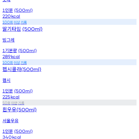
인분
1
(500ml)
220
kcal
회
이상
기록
100
딸기타임
(500ml)
빙그레
기본량
1
(500ml)
289
kcal
회
이상
기록
100
펩시콜라
(500ml)
펩시
인분
1
(500ml)
225
kcal
회
미만
기록
50
흰우유
(500ml)
서울우유
인분
1
(500ml)
340
kcal