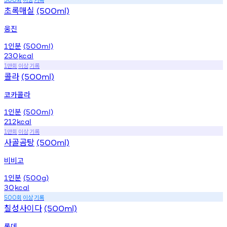
초록매실
(500ml)
웅진
인분
1
(500ml)
230
kcal
만회
이상
기록
1
콜라
(500ml)
코카콜라
인분
1
(500ml)
212
kcal
만회
이상
기록
1
사골곰탕
(500ml)
비비고
인분
1
(500g)
30
kcal
회
이상
기록
500
칠성사이다
(500ml)
롯데