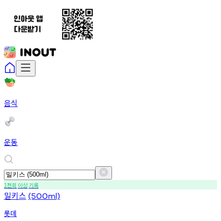
음식
운동
천회
이상
기록
1
밀키스
(500ml)
롯데