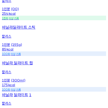
할리스
인분
1
(00)
254
kcal
천회
이상
기록
1
바닐라딜라이트 스틱
할리스
인분
1
(19.5g)
85
kcal
회
이상
기록
100
바닐라 딜라이트 컵
할리스
인분
1
(300ml)
175
kcal
회
이상
기록
100
바닐라
딜라이트
1
할리스