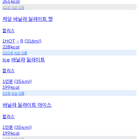
245
kcal
회
미만
기록
50
저당 바닐라 딜라이트 핫
할리스
1HOT
-
R
(316ml)
228
kcal
회
이상
기록
500
바닐라
딜라이트
Ice
할리스
인분
1
(354ml)
199
kcal
회
이상
기록
50
바닐라 딜라이트 아이스
할리스
인분
1
(354ml)
199
kcal
회
미만
기록