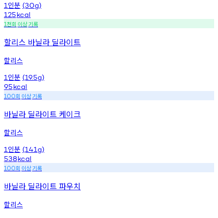
인분
1
(30g)
125
kcal
천회
이상
기록
1
할리스 바닐라 딜라이트
할리스
인분
1
(19.5g)
95
kcal
회
이상
기록
100
바닐라 딜라이트 케이크
할리스
인분
1
(141g)
538
kcal
회
이상
기록
100
바닐라 딜라이트 파우치
할리스