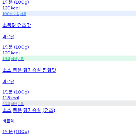
인분
1
(100g)
120
kcal
회
이상
기록
100
소품닭 땡초맛
바르닭
인분
1
(100g)
120
kcal
천회
이상
기록
1
소스 품은 닭가슴살 찜닭맛
바르닭
인분
1
(100g)
118
kcal
회
미만
기록
50
소스
품은
닭가슴살
땡초
(
)
바르닭
인분
1
(100g)