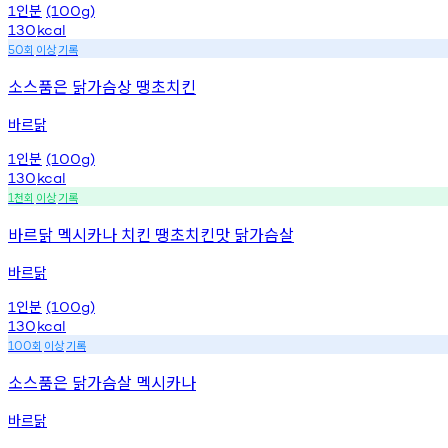
인분
1
(100g)
130
kcal
회
이상
기록
50
소스품은 닭가슴상 땡초치킨
바르닭
인분
1
(100g)
130
kcal
천회
이상
기록
1
바르닭 멕시카나 치킨 땡초치킨맛 닭가슴살
바르닭
인분
1
(100g)
130
kcal
회
이상
기록
100
소스품은 닭가슴살 멕시카나
바르닭