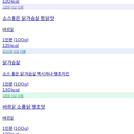
120
kcal
만회
이상
기록
1
소스품은 닭가슴살 찜닭맛
바르닭
인분
1
(100g)
125
kcal
회
이상
기록
100
닭가슴살
소스 품은 닭가슴살 멕시카나 땡초치킨
인분
1
(100g)
130
kcal
천회
이상
기록
1
바르닭 소품닭 땡초맛
바르닭
인분
1
(100g)
120
kcal