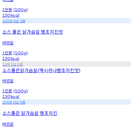
인분
1
(100g)
130
kcal
회
이상
기록
100
소스 품은 닭가슴살 땡초치킨맛
바르닭
인분
1
(100g)
130
kcal
회
미만
기록
50
소스품은닭가슴살
멕시카나땡초치킨맛
(
)
바르닭
인분
1
(100g)
130
kcal
회
이상
기록
100
소스품은 닭가슴살 땡초치킨
바르닭