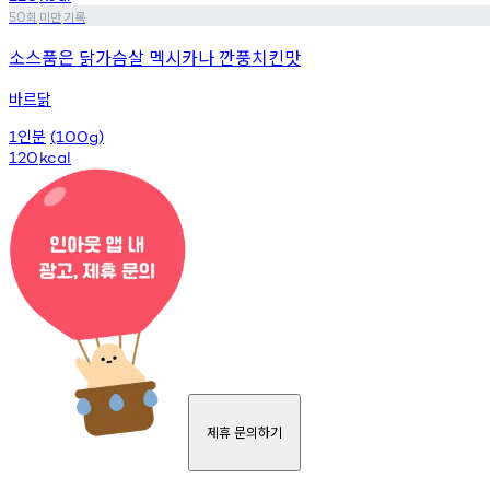
회
미만
기록
50
소스품은 닭가슴살 멕시카나 깐풍치킨맛
바르닭
인분
1
(100g)
120
kcal
제휴 문의하기