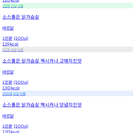
천회
이상
기록
1
소스품은 닭가슴살
바르닭
인분
1
(100g)
119
kcal
회
미만
기록
50
소스품은 닭가슴살 멕시카나 고매치킨맛
바르닭
인분
1
(100g)
130
kcal
회
이상
기록
100
소스품은 닭가슴살 멕시카나 양념치킨맛
바르닭
인분
1
(100g)
120
kcal