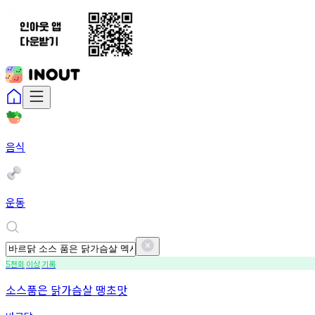
음식
운동
천회
이상
기록
5
소스품은 닭가슴살 땡초맛