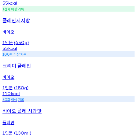
55
kcal
천회
이상
기록
1
플레인저지방
바이오
인분
1
(450g)
55
kcal
회
이상
기록
100
크리미 플레인
바이오
인분
1
(150g)
110
kcal
회
이상
기록
50
바이오 플레 사과맛
플레인
인분
1
(130ml)