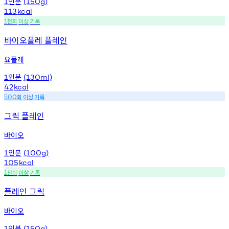
인분
1
(150g)
113
kcal
천회
이상
기록
1
바이오플레 플레인
요플레
인분
1
(130ml)
42
kcal
회
이상
기록
500
그릭 플레인
바이오
인분
1
(100g)
105
kcal
천회
이상
기록
1
플레인 그릭
바이오
인분
1
(150g)