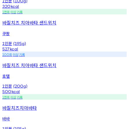
인분
1
(100g)
320
kcal
천회
이상
기록
1
바질치즈 치아바타 샌드위치
쿠팡
인분
1
(195g)
527
kcal
회
이상
기록
100
바질치즈 치아바타 샌드위치
호텔
인분
1
(200g)
500
kcal
천회
이상
기록
1
바질치즈치아바타
바바
인분
1
(195g)