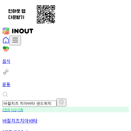
음식
운동
천회
이상
기록
5
바질치즈치아바타