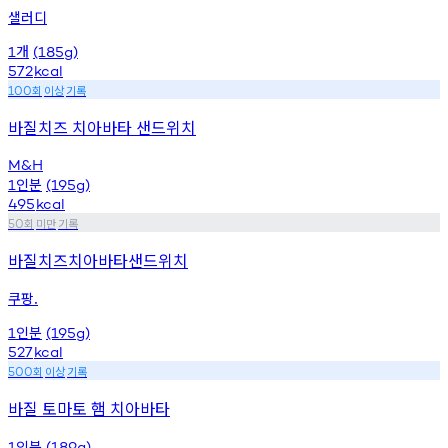
샐러디
개
1
(185g)
572
kcal
회
이상
기록
100
바질치즈 치아바타 샌드위치
M&H
인분
1
(195g)
495
kcal
회
미만
기록
50
바질치즈치아바타샌드위치
쿠팡.
인분
1
(195g)
527
kcal
회
이상
기록
500
바질 토마토 햄 치아바타
인분
1
(189g)