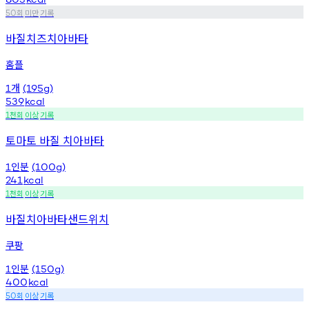
회
미만
기록
50
바질치즈치아바타
홈플
개
1
(195g)
539
kcal
천회
이상
기록
1
토마토 바질 치아바타
인분
1
(100g)
241
kcal
천회
이상
기록
1
바질치아바타샌드위치
쿠팡
인분
1
(150g)
400
kcal
회
이상
기록
50