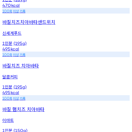
470
kcal
회
이상
기록
100
바질치즈치아바타샌드위치
신세계푸드
인분
1
(195g)
495
kcal
회
이상
기록
100
바질치즈 치아바타
달콤커피
인분
1
(195g)
495
kcal
회
이상
기록
100
바질 햄치즈 치아바타
이마트
인분
1
(150g)