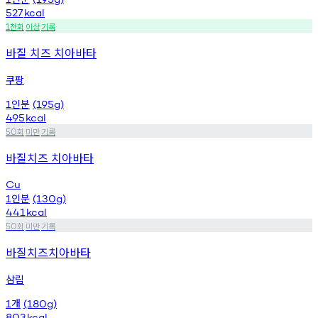
527
kcal
천회
이상
기록
1
바질 치즈 치아바타
쿠팡
인분
1
(195g)
495
kcal
회
미만
기록
50
바질치즈 치아바타
Cu
인분
1
(130g)
441
kcal
회
미만
기록
50
바질치즈치아바타
삼림
개
1
(180g)
803
kcal