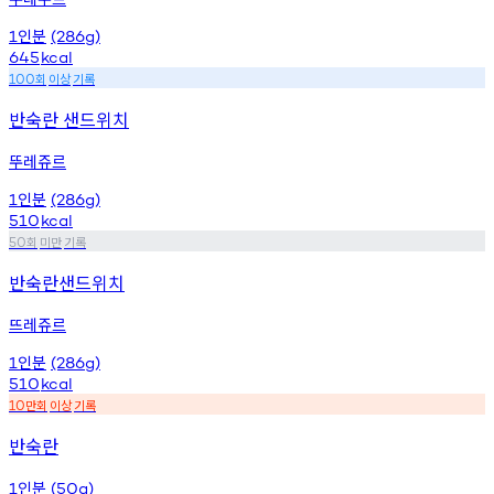
인분
1
(286g)
645
kcal
회
이상
기록
100
반숙란 샌드위치
뚜레쥬르
인분
1
(286g)
510
kcal
회
미만
기록
50
반숙란샌드위치
뜨레쥬르
인분
1
(286g)
510
kcal
만회
이상
기록
10
반숙란
인분
1
(50g)