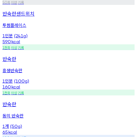
회
미만
기록
50
반숙란샌드위치
투썸플레이스
인분
1
(241g)
590
kcal
천회
이상
기록
1
반숙란
흥생반숙란
인분
1
(100g)
160
kcal
천회
이상
기록
1
반숙란
동의 반숙란
개
1
(50g)
65
kcal