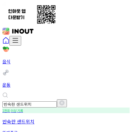
음식
운동
천회
이상
기록
1
반숙란 샌드위치