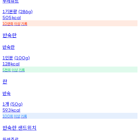
뚜레쥬르
기본량
1
(286g)
505
kcal
만회
이상
기록
10
반숙란
반숙란
인분
1
(100g)
128
kcal
천회
이상
기록
5
란
반숙
개
1
(50g)
59.3
kcal
회
이상
기록
100
반숙란 샌드위치
뚜레주르