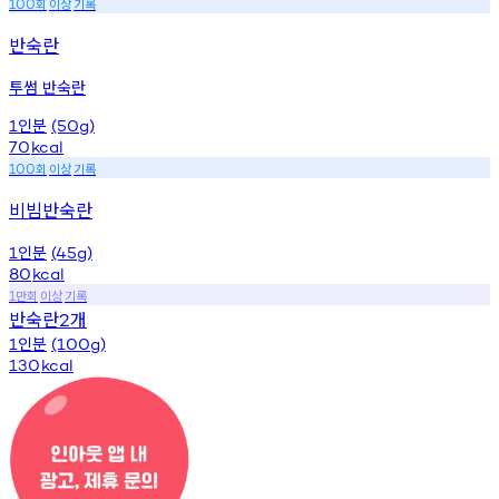
회
이상
기록
100
반숙란
투썸 반숙란
인분
1
(50g)
70
kcal
회
이상
기록
100
비빔반숙란
인분
1
(45g)
80
kcal
만회
이상
기록
1
반숙란
개
2
인분
1
(100g)
130
kcal