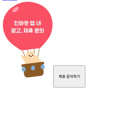
제휴 문의하기