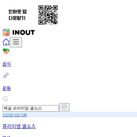
음식
운동
회
이상
기록
500
프리미엄 굴소스