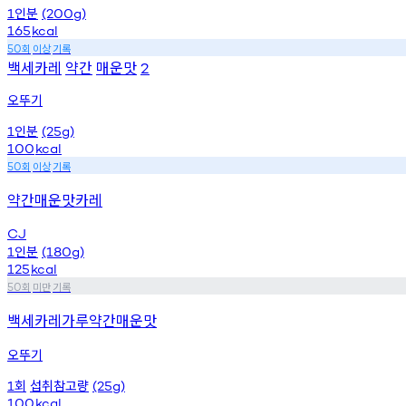
인분
1
(200g)
165
kcal
회
이상
기록
50
백세카레
약간
매운맛
2
오뚜기
인분
1
(25g)
100
kcal
회
이상
기록
50
약간매운맛카레
CJ
인분
1
(180g)
125
kcal
회
미만
기록
50
백세카레가루약간매운맛
오뚜기
회
섭취참고량
1
(25g)
100
kcal