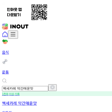
음식
운동
천회
이상
기록
1
백세카레 약간매운맛