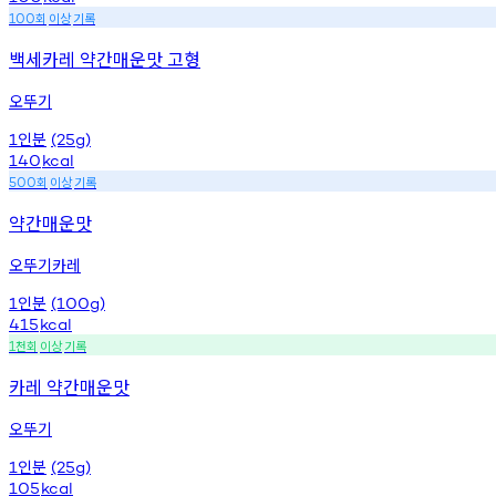
회
이상
기록
100
백세카레 약간매운맛 고형
오뚜기
인분
1
(25g)
140
kcal
회
이상
기록
500
약간매운맛
오뚜기카레
인분
1
(100g)
415
kcal
천회
이상
기록
1
카레 약간매운맛
오뚜기
인분
1
(25g)
105
kcal