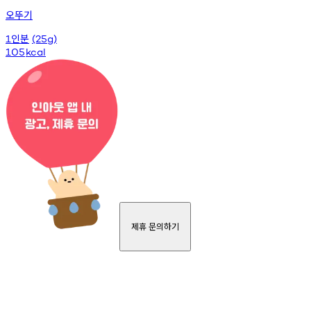
오뚜기
인분
1
(25g)
105
kcal
제휴 문의하기