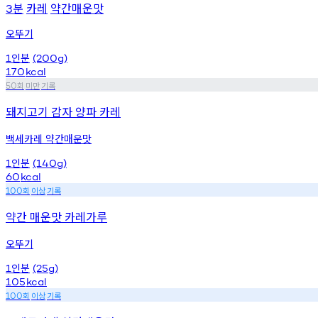
분
카레
약간매운맛
3
오뚜기
인분
1
(200g)
170
kcal
회
미만
기록
50
돼지고기 감자 양파 카레
백세카레 약간매운맛
인분
1
(140g)
60
kcal
회
이상
기록
100
약간 매운맛 카레가루
오뚜기
인분
1
(25g)
105
kcal
회
이상
기록
100