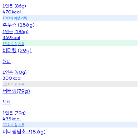
인분
1
(86g)
470
kcal
회
이상
기록
100
후무스
(186g)
인분
1
(186g)
349
kcal
천회
이상
기록
1
버터링
(29g)
해태
인분
1
(40g)
300
kcal
회
미만
기록
50
버터링
(79g)
해태
인분
1
(79g)
435
kcal
회
이상
기록
50
버터링딥초코
(8.6g)