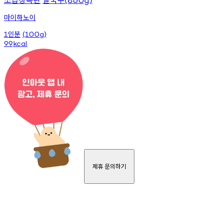
마이하노이
인분
1
(100g)
99
kcal
제휴 문의하기