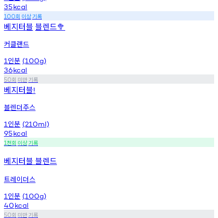
35
kcal
회
이상
기록
100
베지터블
블렌드
🥦
커클랜드
인분
1
(100g)
36
kcal
회
미만
기록
50
베지터블
!
블렌더주스
인분
1
(210ml)
95
kcal
천회
이상
기록
1
베지터블 블렌드
트레이더스
인분
1
(100g)
40
kcal
회
미만
기록
50