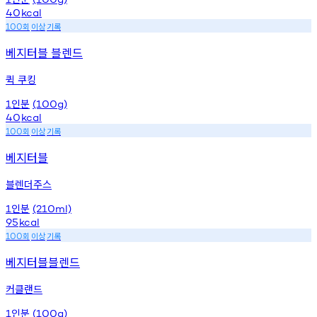
40
kcal
회
이상
기록
100
베지터블 블렌드
퀵 쿠킹
인분
1
(100g)
40
kcal
회
이상
기록
100
베지터블
블렌더주스
인분
1
(210ml)
95
kcal
회
이상
기록
100
베지터블블렌드
커클랜드
인분
1
(100g)