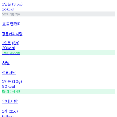
인분
1
(3.5g)
16
kcal
회
미만
기록
50
쵸콜렛캔디
강릉커피사탕
인분
1
(5g)
20
kcal
천회
이상
기록
1
사탕
석류사탕
인분
1
(10g)
50
kcal
천회
이상
기록
5
막대사탕
개
1
(21g)
83
kcal