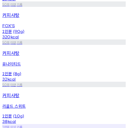
회
미만
기록
50
커피사탕
FOX'S
인분
1
(90g)
320
kcal
회
미만
기록
50
커피사탕
유나이티드
인분
1
(8g)
32
kcal
회
미만
기록
50
커피사탕
리골드 스위트
인분
1
(10g)
38
kcal
만회
이상
기록
1