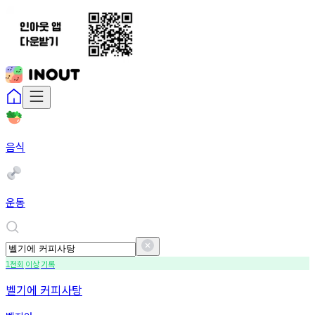
음식
운동
천회
이상
기록
1
벨기에 커피사탕