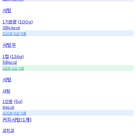
사탕
기본량
1
(100g)
384
kcal
회
이상
기록
100
사탕무
컵
1
(136g)
58
kcal
천회
이상
기록
5
사탕
사탕
인분
1
(5g)
6
kcal
회
이상
기록
100
커피사탕
개
(1
)
코피코