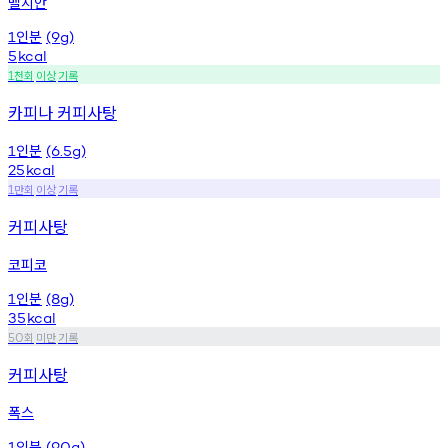
벨지안
인분
1
(9g)
5
kcal
천회
이상
기록
1
카피나 커피사탕
인분
1
(6.5g)
25
kcal
만회
이상
기록
1
커피사탕
코피코
인분
1
(8g)
35
kcal
회
미만
기록
50
커피사탕
폭스
인분
1
(90g)