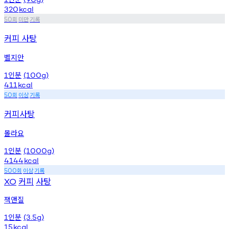
320
kcal
회
미만
기록
50
커피 사탕
벨지안
인분
1
(100g)
411
kcal
회
이상
기록
50
커피사탕
몰라요
인분
1
(1000g)
4144
kcal
회
이상
기록
500
커피
사탕
XO
잭앤질
인분
1
(3.5g)
15
kcal