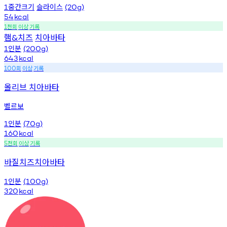
중간크기
슬라이스
1
(20g)
54
kcal
천회
이상
기록
1
햄
치즈
치아바타
&
인분
1
(200g)
643
kcal
회
이상
기록
100
올리브 치아바타
벨르보
인분
1
(70g)
160
kcal
천회
이상
기록
5
바질치즈치아바타
인분
1
(100g)
320
kcal