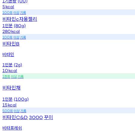
기본량
1
(00)
5
kcal
회
이상
기록
100
비타민
자몽젤리
c
인분
1
(80g)
280
kcal
회
이상
기록
100
비타민
B
비타민
인분
1
(2g)
10
kcal
천회
이상
기록
1
비타민채
인분
1
(100g)
15
kcal
회
이상
기록
500
비타민
꾸미
C&D
3000
비타프레쉬