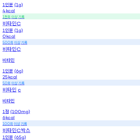
인분
1
(1g)
4
kcal
천회
이상
기록
1
비타민
C
인분
1
(1g)
0
kcal
회
이상
기록
500
비타민
C
비타민
인분
1
(6g)
25
kcal
회
이상
기록
50
비타민
c
비타민
정
1
(100mg)
6
kcal
회
이상
기록
100
비타민
박스
C
인분
1
(65g)