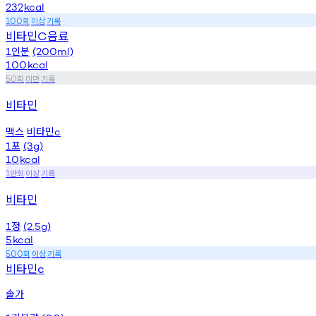
232
kcal
회
이상
기록
100
비타민
음료
C
인분
1
(200ml)
100
kcal
회
미만
기록
50
비타민
맥스
비타민
c
포
1
(3g)
10
kcal
만회
이상
기록
1
비타민
정
1
(2.5g)
5
kcal
회
이상
기록
500
비타민
c
솔가