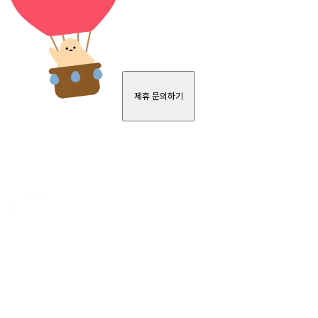
제휴 문의하기