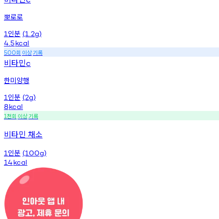
뽀로로
인분
1
(1.2g)
4.5
kcal
회
이상
기록
500
비타민
c
한미양행
인분
1
(2g)
8
kcal
천회
이상
기록
1
비타민 채소
인분
1
(100g)
14
kcal