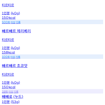
티르티르
인분
1
(40g)
150
kcal
회
이상
기록
500
빼르빼르 체리베리
티르티르
인분
1
(40g)
158
kcal
회
이상
기록
100
빼르빼르 초코맛
티르티르
인분
1
(40g)
150
kcal
만회
이상
기록
1
빼빼로
누드
(
)
인분
1
(53g)