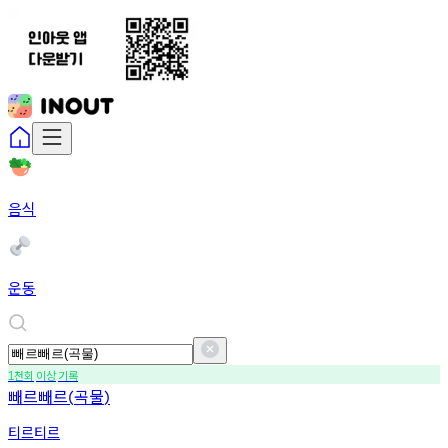
음식
운동
천회
이상
기록
1
빼르빼르
곡물
(
)
티르티르