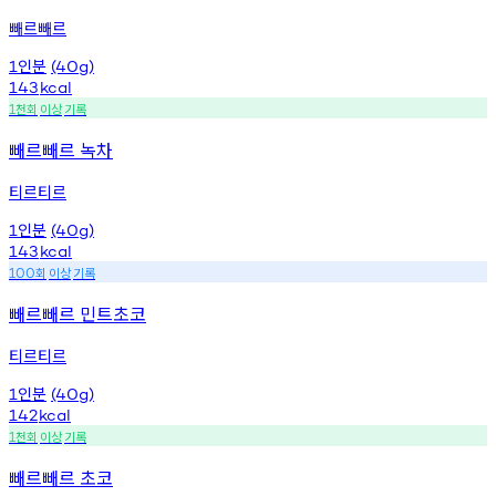
빼르빼르
인분
1
(40g)
143
kcal
천회
이상
기록
1
빼르빼르 녹차
티르티르
인분
1
(40g)
143
kcal
회
이상
기록
100
빼르빼르 민트초코
티르티르
인분
1
(40g)
142
kcal
천회
이상
기록
1
빼르빼르 초코