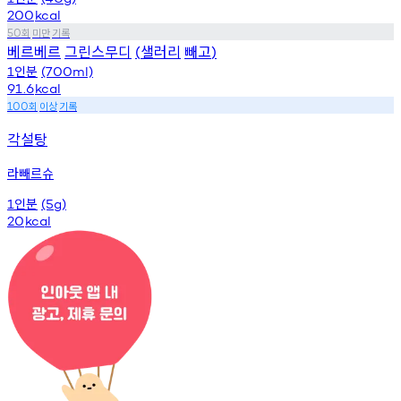
200
kcal
회
미만
기록
50
베르베르
그린스무디
샐러리
빼고
(
)
인분
1
(700ml)
91.6
kcal
회
이상
기록
100
각설탕
라빼르슈
인분
1
(5g)
20
kcal