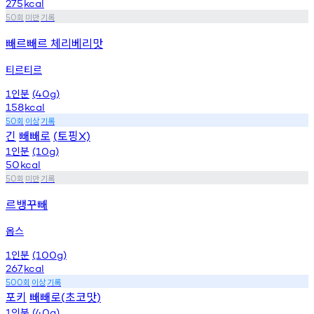
275
kcal
회
미만
기록
50
빼르빼르 체리베리맛
티르티르
인분
1
(40g)
158
kcal
회
이상
기록
50
긴
빼빼로
토핑
(
X)
인분
1
(10g)
50
kcal
회
미만
기록
50
르뱅꾸빼
옵스
인분
1
(100g)
267
kcal
회
이상
기록
500
포키
빼빼로
초코맛
(
)
인분
1
(40g)