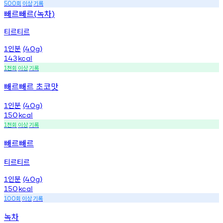
회
이상
기록
500
빼르빼르
녹차
(
)
티르티르
인분
1
(40g)
143
kcal
천회
이상
기록
1
빼르빼르 초코맛
인분
1
(40g)
150
kcal
천회
이상
기록
1
빼르빼르
티르티르
인분
1
(40g)
150
kcal
회
이상
기록
100
녹차