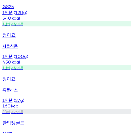
GS25
인분
1
(120g)
540
kcal
천회
이상
기록
1
뻥이요
서울식품
인분
1
(100g)
450
kcal
천회
이상
기록
1
뻥이요
홈플러스
인분
1
(37g)
160
kcal
회
미만
기록
50
한입뻥골드