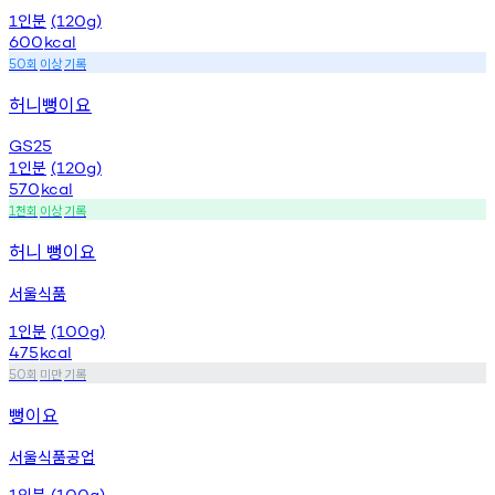
인분
1
(120g)
600
kcal
회
이상
기록
50
허니뻥이요
GS25
인분
1
(120g)
570
kcal
천회
이상
기록
1
허니 뻥이요
서울식품
인분
1
(100g)
475
kcal
회
미만
기록
50
뻥이요
서울식품공업
인분
1
(100g)