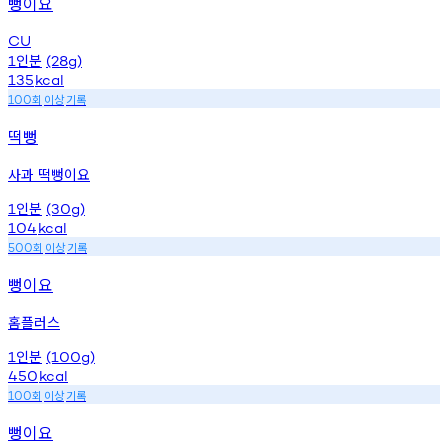
뻥이요
CU
인분
1
(28g)
135
kcal
회
이상
기록
100
떡뻥
사과 떡뻥이요
인분
1
(30g)
104
kcal
회
이상
기록
500
뻥이요
홈플러스
인분
1
(100g)
450
kcal
회
이상
기록
100
뻥이요