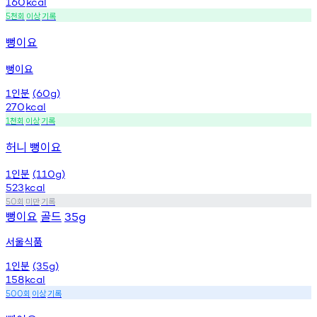
160
kcal
천회
이상
기록
5
뻥이요
뻥이요
인분
1
(60g)
270
kcal
천회
이상
기록
1
허니 뻥이요
인분
1
(110g)
523
kcal
회
미만
기록
50
뻥이요
골드
35g
서울식품
인분
1
(35g)
158
kcal
회
이상
기록
500