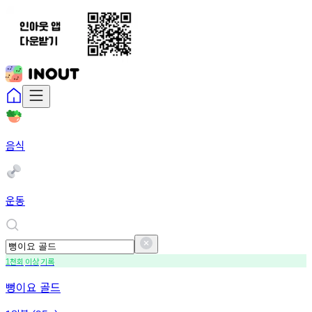
음식
운동
천회
이상
기록
1
뻥이요 골드