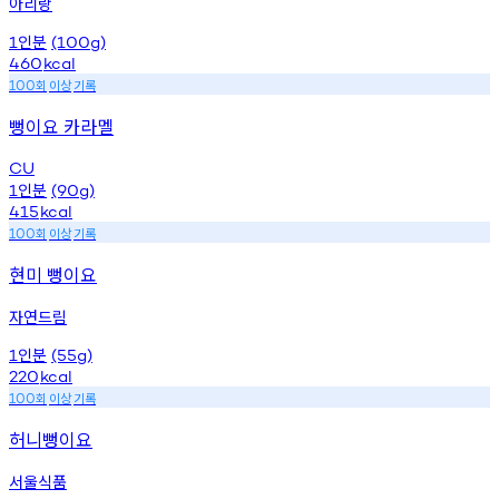
아리랑
인분
1
(100g)
460
kcal
회
이상
기록
100
뻥이요 카라멜
CU
인분
1
(90g)
415
kcal
회
이상
기록
100
현미 뻥이요
자연드림
인분
1
(55g)
220
kcal
회
이상
기록
100
허니뻥이요
서울식품