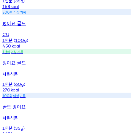
인분
1
(35g)
158
kcal
회
이상
기록
500
뻥이요 골드
CU
인분
1
(100g)
450
kcal
천회
이상
기록
1
뻥이요 골드
서울식품
인분
1
(60g)
270
kcal
회
이상
기록
100
골드 뻥이요
서울식품
인분
1
(35g)