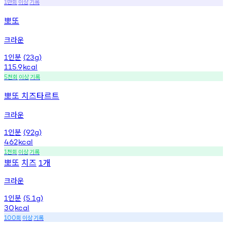
만회
이상
기록
1
뽀또
크라운
인분
1
(23g)
115.9
kcal
천회
이상
기록
5
뽀또 치즈타르트
크라운
인분
1
(92g)
462
kcal
천회
이상
기록
1
뽀또
치즈
개
1
크라운
인분
1
(5.1g)
30
kcal
회
이상
기록
100