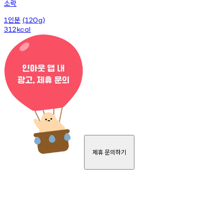
소락
인분
1
(120g)
312
kcal
제휴 문의하기