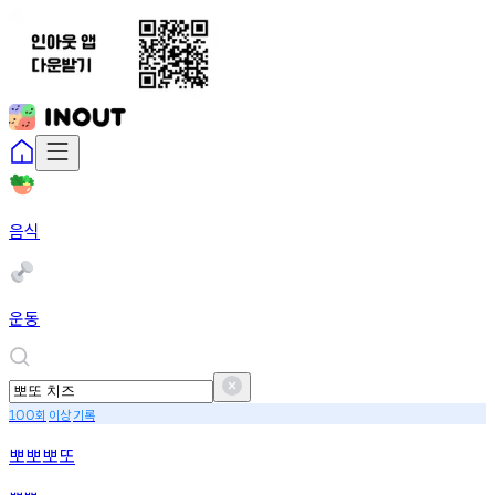
음식
운동
회
이상
기록
100
뽀뽀뽀또