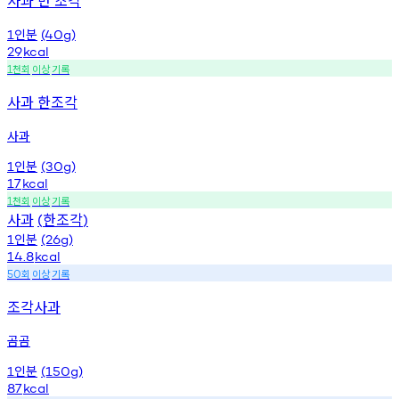
인분
1
(40g)
29
kcal
천회
이상
기록
1
사과 한조각
사과
인분
1
(30g)
17
kcal
천회
이상
기록
1
사과
한조각
(
)
인분
1
(26g)
14.8
kcal
회
이상
기록
50
조각사과
곰곰
인분
1
(150g)
87
kcal