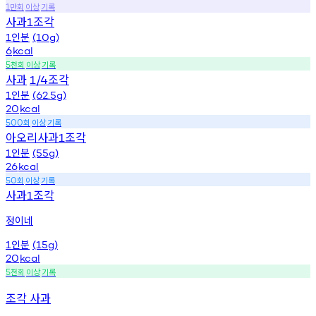
만회
이상
기록
1
사과
조각
1
인분
1
(10g)
6
kcal
천회
이상
기록
5
사과
조각
1/4
인분
1
(62.5g)
20
kcal
회
이상
기록
500
아오리사과
조각
1
인분
1
(55g)
26
kcal
회
이상
기록
50
사과
조각
1
정이네
인분
1
(15g)
20
kcal
천회
이상
기록
5
조각 사과