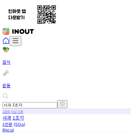
음식
운동
만회
이상
기록
1
사과
조각
1
인분
1
(50g)
8
kcal