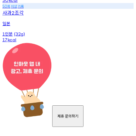
30
kcal
회
이상
기록
50
사과
조각
2
일본
인분
1
(32g)
17
kcal
제휴 문의하기