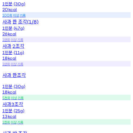
인분
1
(30g)
20
kcal
회
이상
기록
100
사과
한
조각
(1/8)
인분
1
(47g)
26
kcal
만회
이상
기록
1
사과
조각
2
인분
1
(11g)
18
kcal
만회
이상
기록
1
사과 한조각
인분
1
(30g)
18
kcal
천회
이상
기록
5
사과
조각
3
인분
1
(25g)
13
kcal
천회
이상
기록
1
사과 반 조각