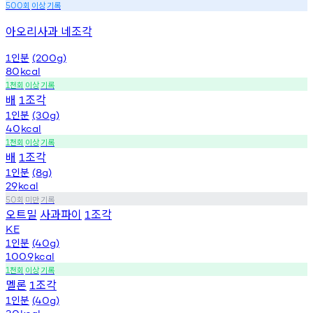
회
이상
기록
500
아오리사과 네조각
인분
1
(200g)
80
kcal
천회
이상
기록
1
배
조각
1
인분
1
(30g)
40
kcal
천회
이상
기록
1
배
조각
1
인분
1
(8g)
29
kcal
회
미만
기록
50
오트밀
사과파이
조각
1
KE
인분
1
(40g)
100.9
kcal
천회
이상
기록
1
멜론
조각
1
인분
1
(40g)