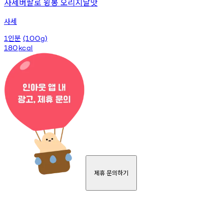
사세버팔로 윙봉 오리지날맛
사세
인분
1
(100g)
180
kcal
제휴 문의하기