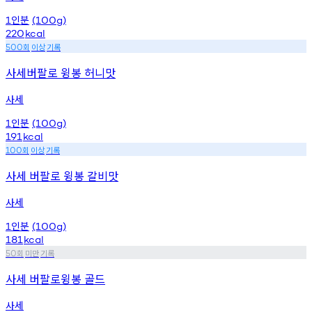
인분
1
(100g)
220
kcal
회
이상
기록
500
사세버팔로 윙봉 허니맛
사세
인분
1
(100g)
191
kcal
회
이상
기록
100
사세 버팔로 윙봉 갈비맛
사세
인분
1
(100g)
181
kcal
회
미만
기록
50
사세 버팔로윙봉 골드
사세