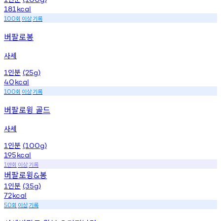
181
kcal
회
이상
기록
100
버팔로봉
사세
인분
1
(25g)
40
kcal
회
이상
기록
100
버팔로윙 골드
사세
인분
1
(100g)
195
kcal
만회
이상
기록
1
버팔로윙
봉
&
인분
1
(35g)
72
kcal
회
이상
기록
50