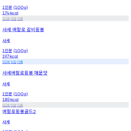
인분
1
(100g)
174
kcal
회
미만
기록
50
사세 버팔로 갈비윙봉
사세
인분
1
(100g)
197
kcal
회
이상
기록
50
사세버팔로윙봉 매운맛
사세
인분
1
(100g)
185
kcal
회
미만
기록
50
버팔로윙봉골드
2
사세