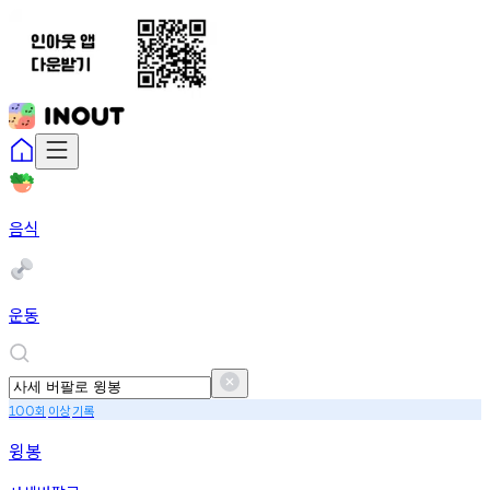
음식
운동
회
이상
기록
100
윙봉