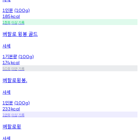
인분
1
(100g)
185
kcal
천회
이상
기록
1
버팔로 윙봉 골드
사세
기본량
1
(100g)
174
kcal
회
미만
기록
50
버팔로윙봉.
사세
인분
1
(100g)
233
kcal
만회
이상
기록
1
버팔로윙
사세