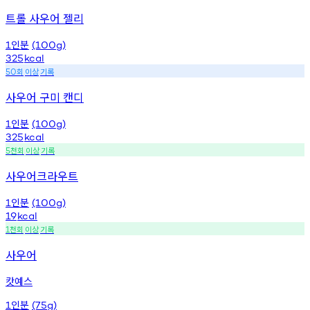
트롤 사우어 젤리
인분
1
(100g)
325
kcal
회
이상
기록
50
사우어 구미 캔디
인분
1
(100g)
325
kcal
천회
이상
기록
5
사우어크라우트
인분
1
(100g)
19
kcal
천회
이상
기록
1
사우어
캇예스
인분
1
(75g)