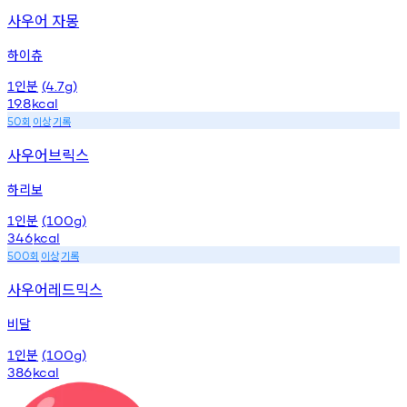
사우어 자몽
하이츄
인분
1
(4.7g)
19.8
kcal
회
이상
기록
50
사우어브릭스
하리보
인분
1
(100g)
346
kcal
회
이상
기록
500
사우어레드믹스
비달
인분
1
(100g)
386
kcal