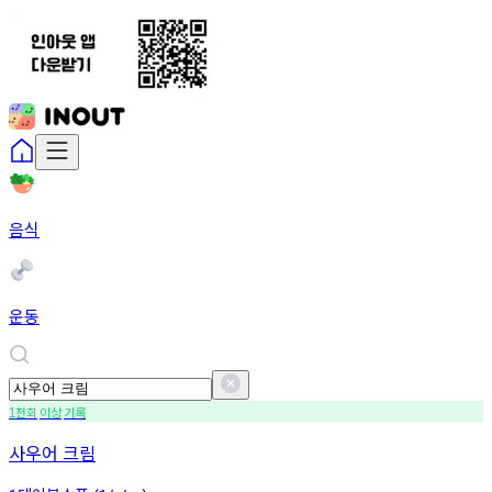
음식
운동
천회
이상
기록
1
사우어 크림