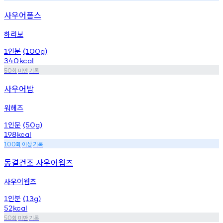
사우어폼스
하리보
인분
1
(100g)
340
kcal
회
미만
기록
50
사우어밤
워헤즈
인분
1
(50g)
198
kcal
회
이상
기록
100
동결건조 사우어웜즈
사우어웜즈
인분
1
(13g)
52
kcal
회
미만
기록
50