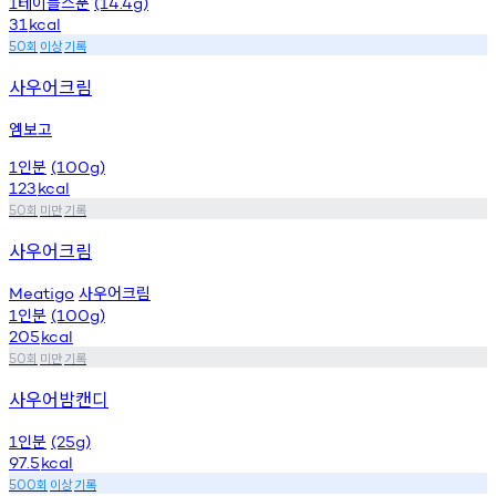
테이블스푼
1
(14.4g)
31
kcal
회
이상
기록
50
사우어크림
엠보고
인분
1
(100g)
123
kcal
회
미만
기록
50
사우어크림
사우어크림
Meatigo
인분
1
(100g)
205
kcal
회
미만
기록
50
사우어밤캔디
인분
1
(25g)
97.5
kcal
회
이상
기록
500