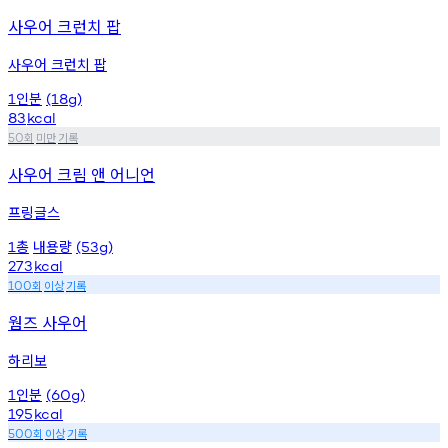
사우어 크런치 팝
사우어 크런치 팝
인분
1
(18g)
83
kcal
회
미만
기록
50
사우어 크림 앤 어니언
프링글스
총
내용량
1
(53g)
273
kcal
회
이상
기록
100
웜즈 사우어
하리보
인분
1
(60g)
195
kcal
회
이상
기록
500