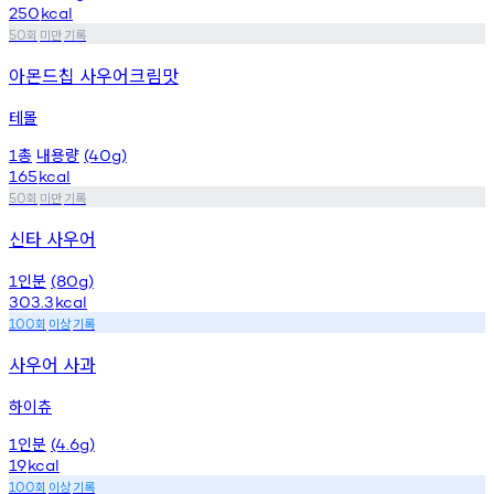
250
kcal
회
미만
기록
50
아몬드칩 사우어크림맛
테몰
총
내용량
1
(40g)
165
kcal
회
미만
기록
50
신타 사우어
인분
1
(80g)
303.3
kcal
회
이상
기록
100
사우어 사과
하이츄
인분
1
(4.6g)
19
kcal
회
이상
기록
100