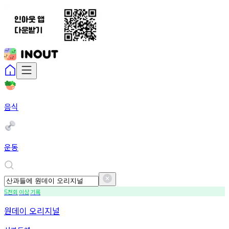
음식
운동
천회
이상
기록
5
원데이 오리지널