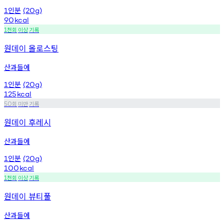
인분
1
(20g)
90
kcal
천회
이상
기록
1
원데이 올로스팅
산과들에
인분
1
(20g)
125
kcal
회
미만
기록
50
원데이 후레시
산과들에
인분
1
(20g)
100
kcal
천회
이상
기록
1
원데이 뷰티풀
산과들에