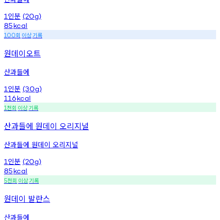
인분
1
(20g)
85
kcal
회
이상
기록
100
원데이오트
산과들에
인분
1
(30g)
116
kcal
천회
이상
기록
1
산과들에 원데이 오리지널
산과들에 원데이 오리지널
인분
1
(20g)
85
kcal
천회
이상
기록
5
원데이 발란스
산과들에