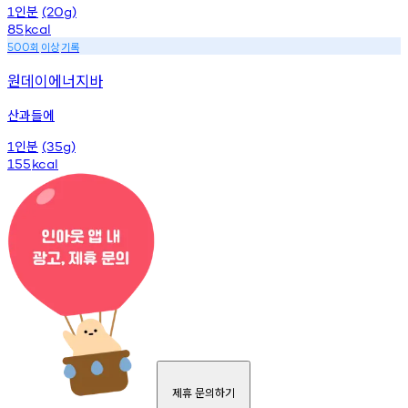
인분
1
(20g)
85
kcal
회
이상
기록
500
원데이에너지바
산과들에
인분
1
(35g)
155
kcal
제휴 문의하기