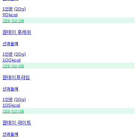
인분
1
(20g)
90
kcal
천회
이상
기록
1
원데이 후레쉬
산과들에
인분
1
(20g)
100
kcal
천회
이상
기록
1
원데이프라임
산과들에
인분
1
(20g)
105
kcal
천회
이상
기록
1
원데이 라이트
산과들에