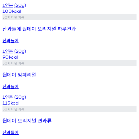
인분
1
(20g)
100
kcal
회
미만
기록
50
산과들에 원데이 오리지널 하루견과
산과들에
인분
1
(20g)
90
kcal
회
미만
기록
50
원데이 임페리얼
산과들에
인분
1
(20g)
115
kcal
회
미만
기록
50
원데이 오리지널 견과류
산과들에