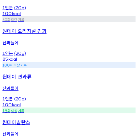
인분
1
(20g)
100
kcal
회
미만
기록
50
원데이 오리지널 견과
산과들에
인분
1
(20g)
85
kcal
회
이상
기록
100
원데이 견과류
산과들에
인분
1
(20g)
100
kcal
천회
이상
기록
1
원데이발란스
산과들에