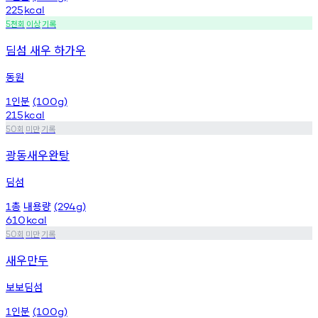
225
kcal
천회
이상
기록
5
딤섬 새우 하가우
동원
인분
1
(100g)
215
kcal
회
미만
기록
50
광동새우완탕
딤섬
총
내용량
1
(294g)
610
kcal
회
미만
기록
50
새우만두
보보딤섬
인분
1
(100g)