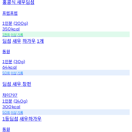
홍콩식 새우딤섬
프렙프렙
인분
1
(200g)
350
kcal
천회
이상
기록
1
딤섬
새우
하가우
개
1
동원
인분
1
(30g)
64
kcal
회
이상
기록
50
딤섬 새우 창펀
차이
797
인분
1
(240g)
300
kcal
회
이상
기록
50
등딤섬
새우하가우
1
동원