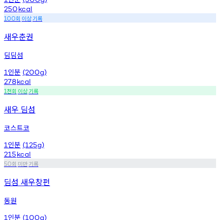
250
kcal
회
이상
기록
100
새우춘권
딤딤섬
인분
1
(200g)
278
kcal
천회
이상
기록
1
새우 딤섬
코스트코
인분
1
(125g)
215
kcal
회
미만
기록
50
딤섬 새우창펀
동원
인분
1
(100g)