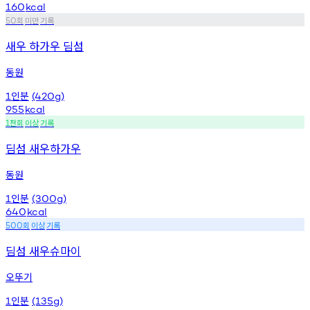
160
kcal
회
미만
기록
50
새우 하가우 딤섬
동원
인분
1
(420g)
955
kcal
천회
이상
기록
1
딤섬 새우하가우
동원
인분
1
(300g)
640
kcal
회
이상
기록
500
딤섬 새우슈마이
오뚜기
인분
1
(135g)