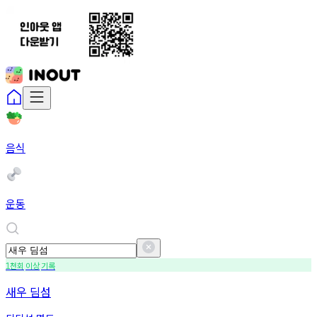
음식
운동
천회
이상
기록
1
새우 딤섬