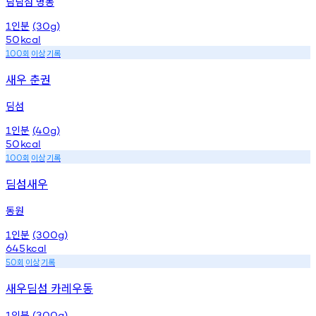
딤딤섬 명동
인분
1
(30g)
50
kcal
회
이상
기록
100
새우 춘권
딤섬
인분
1
(40g)
50
kcal
회
이상
기록
100
딤섬새우
동원
인분
1
(300g)
645
kcal
회
이상
기록
50
새우딤섬 카레우동
인분
1
(300g)