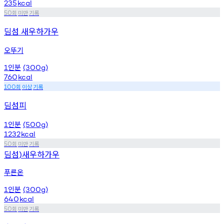
235
kcal
회
미만
기록
50
딤섬 새우하가우
오뚜기
인분
1
(300g)
760
kcal
회
이상
기록
100
딤섬피
인분
1
(500g)
1232
kcal
회
미만
기록
50
딤섬
새우하가우
)
푸른온
인분
1
(300g)
640
kcal
회
미만
기록
50