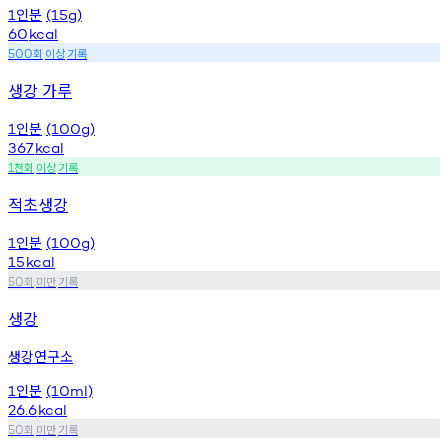
인분
1
(15g)
60
kcal
회
이상
기록
500
생강 가루
인분
1
(100g)
367
kcal
천회
이상
기록
1
적초생강
인분
1
(100g)
15
kcal
회
미만
기록
50
생강
생강연구소
인분
1
(10ml)
26.6
kcal
회
미만
기록
50