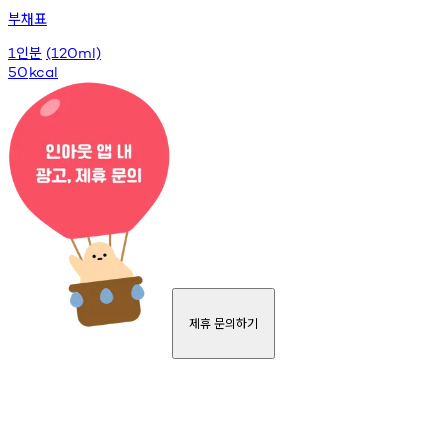
부채표
인분
1
(120ml)
50
kcal
제휴 문의하기