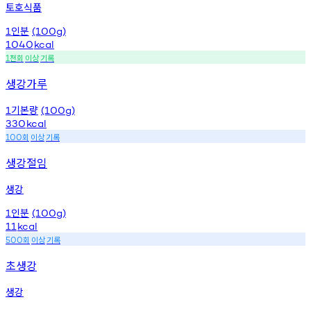
토호식품
인분
1
(100g)
1040
kcal
천회
이상
기록
1
생강가루
기본량
1
(100g)
330
kcal
회
이상
기록
100
생강절임
생강
인분
1
(100g)
11
kcal
회
이상
기록
500
초생강
생강