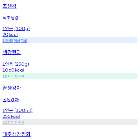
초생강
적초생강
인분
1
(100g)
20
kcal
회
이상
기록
100
생강한과
인분
1
(250g)
1060
kcal
천회
이상
기록
1
꿀생강차
꿀생강차
인분
1
(100ml)
255
kcal
회
미만
기록
50
대추생강쌍화