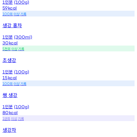
인분
1
(100g)
59
kcal
회
이상
기록
100
생강 홍차
인분
1
(300ml)
30
kcal
천회
이상
기록
5
초생강
인분
1
(100g)
15
kcal
회
이상
기록
100
쌩 생강
인분
1
(100g)
80
kcal
만회
이상
기록
1
생강차