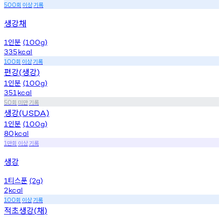
회
이상
기록
500
생강채
인분
1
(100g)
335
kcal
회
이상
기록
100
편강
생강
(
)
인분
1
(100g)
351
kcal
회
미만
기록
50
생강
(USDA)
인분
1
(100g)
80
kcal
만회
이상
기록
1
생강
티스푼
1
(2g)
2
kcal
회
이상
기록
100
적초생강
채
(
)