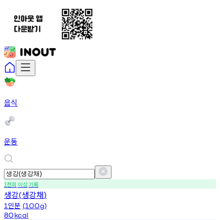
음식
운동
천회
이상
기록
1
생강
생강채
(
)
인분
1
(100g)
80
kcal