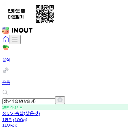
음식
운동
천회
이상
기록
1
생닭가슴살
삶은것
(
)
인분
1
(100g)
110
kcal