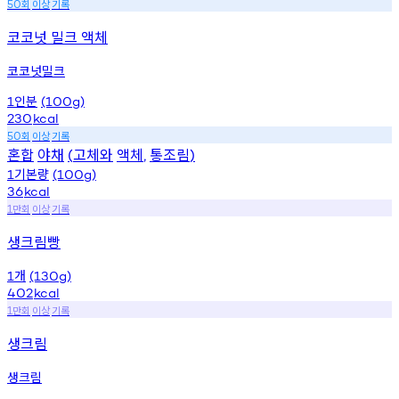
회
이상
기록
50
코코넛 밀크 액체
코코넛밀크
인분
1
(100g)
230
kcal
회
이상
기록
50
혼합
야채
고체와
액체
통조림
(
,
)
기본량
1
(100g)
36
kcal
만회
이상
기록
1
생크림빵
개
1
(130g)
402
kcal
만회
이상
기록
1
생크림
생크림