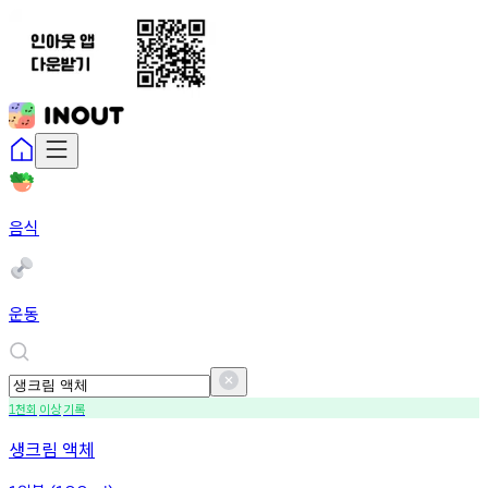
음식
운동
천회
이상
기록
1
생크림 액체