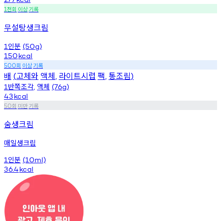
천회
이상
기록
1
무설탕생크림
인분
1
(50g)
150
kcal
회
이상
기록
500
배
고체와
액체
라이트시럽
팩
통조림
(
,
,
)
반쪽조각
액체
1
,
(76g)
43
kcal
회
미만
기록
50
숨생크림
매일생크림
인분
1
(10ml)
36.4
kcal