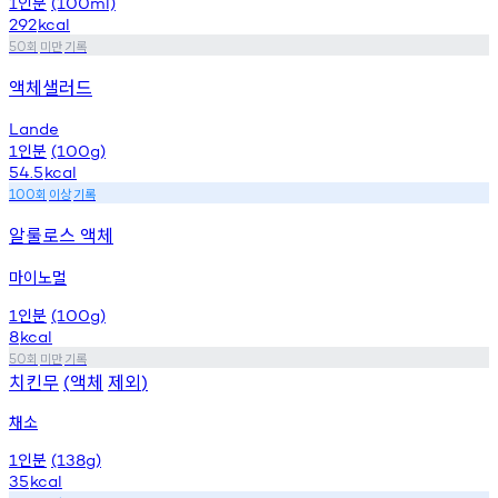
인분
1
(100ml)
292
kcal
회
미만
기록
50
액체샐러드
Lande
인분
1
(100g)
54.5
kcal
회
이상
기록
100
알룰로스 액체
마이노멀
인분
1
(100g)
8
kcal
회
미만
기록
50
치킨무
액체
제외
(
)
채소
인분
1
(138g)
35
kcal