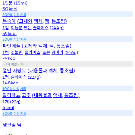
인분
1
(15ml)
50
kcal
회
이상
기록
500
복숭아
고체와
액체
팩
통조림
(
,
,
)
컵
이등분
또는
슬라이스
1
,
(244g)
59
kcal
회
이상
기록
500
파인애플
고체와
액체
팩
통조림
(
,
,
)
컵
짓눌린
슬라이스
또는
덩어리
1
,
,
,
(246g)
79
kcal
회
미만
기록
50
절인
사탕무
내용물과
액체
통조림
(
,
)
컵
슬라이스
1
,
(227g)
148
kcal
회
이상
기록
100
할라폐뇨
고추
내용물과
액체
통조림
(
,
)
개
1
(22g)
6
kcal
회
이상
기록
500
생크림 떡