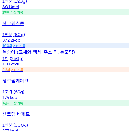
인분
1
(120g)
301
kcal
천회
이상
기록
1
생크림스콘
인분
1
(80g)
372.2
kcal
회
이상
기록
100
복숭아
고체와
액체
주스
팩
통조림
(
,
,
)
컵
1
(250g)
110
kcal
만회
이상
기록
5
생크림케이크
조각
1
(69g)
174
kcal
천회
이상
기록
1
생크림 바게트
인분
1
(300g)
277
kcal