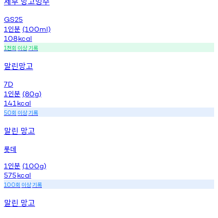
세부 망고빙수
GS25
인분
1
(100ml)
108
kcal
천회
이상
기록
1
말린망고
7D
인분
1
(80g)
141
kcal
회
이상
기록
50
말린 망고
롯데
인분
1
(100g)
575
kcal
회
이상
기록
100
말린 망고