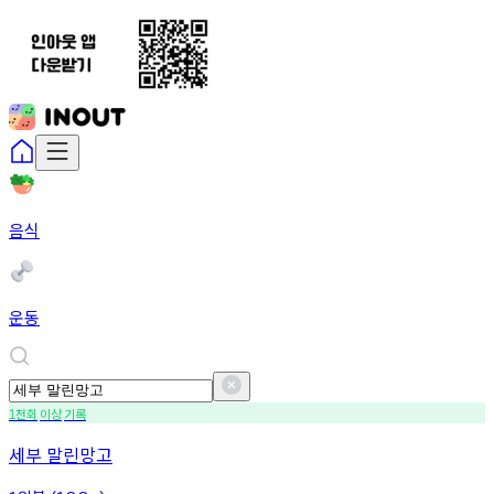
음식
운동
천회
이상
기록
1
세부 말린망고