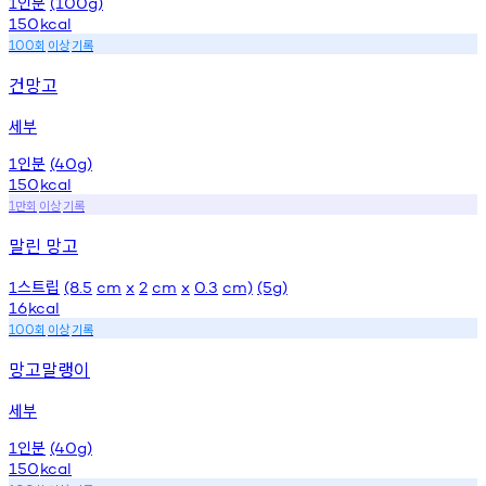
인분
1
(100g)
150
kcal
회
이상
기록
100
건망고
세부
인분
1
(40g)
150
kcal
만회
이상
기록
1
말린 망고
스트립
1
(8.5
cm
x
2
cm
x
0.3
cm)
(5g)
16
kcal
회
이상
기록
100
망고말랭이
세부
인분
1
(40g)
150
kcal