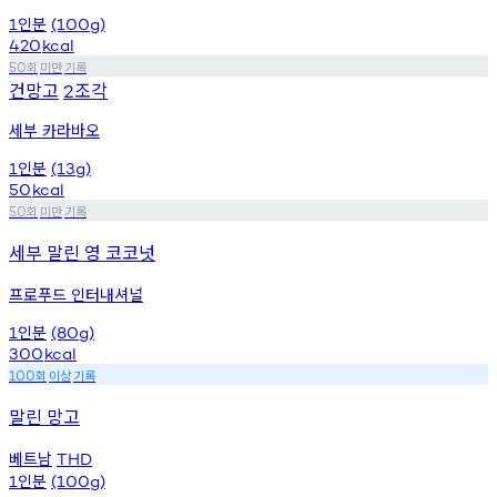
인분
1
(100g)
420
kcal
회
미만
기록
50
건망고
조각
2
세부 카라바오
인분
1
(13g)
50
kcal
회
미만
기록
50
세부 말린 영 코코넛
프로푸드 인터내셔널
인분
1
(80g)
300
kcal
회
이상
기록
100
말린 망고
베트남
THD
인분
1
(100g)