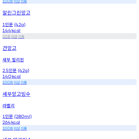
회
이상
기록
100
말린그린망고
인분
1
(42g)
144
kcal
회
미만
기록
50
건망고
세부 필리핀
인분
2.5
(42g)
140
kcal
회
이상
기록
100
세부망고빙수
라벨리
인분
1
(280ml)
264
kcal
회
이상
기록
100