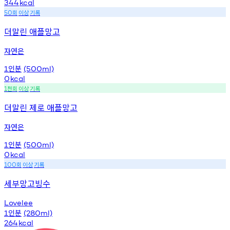
344
kcal
회
이상
기록
50
더말린 애플망고
자연은
인분
1
(500ml)
0
kcal
천회
이상
기록
1
더말린 제로 애플망고
자연은
인분
1
(500ml)
0
kcal
회
이상
기록
100
세부망고빙수
Lovelee
인분
1
(280ml)
264
kcal