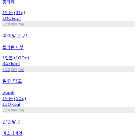
킹파워
인분
1
(31g)
100
kcal
회
미만
기록
50
야미망고큐브
필리핀 세부
인분
1
(100g)
347
kcal
회
미만
기록
50
말린 망고
yupik
인분
1
(40g)
130
kcal
회
미만
기록
50
말린망고
미스터비엣