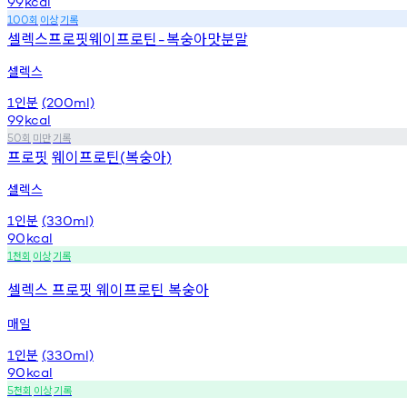
99
kcal
회
이상
기록
100
셀렉스프로핏웨이프로틴
복숭아맛분말
-
셀렉스
인분
1
(200ml)
99
kcal
회
미만
기록
50
프로핏
웨이프로틴
복숭아
(
)
셀렉스
인분
1
(330ml)
90
kcal
천회
이상
기록
1
셀렉스 프로핏 웨이프로틴 복숭아
매일
인분
1
(330ml)
90
kcal
천회
이상
기록
5