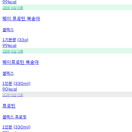
99
kcal
천회
이상
기록
1
웨이 프로틴 복숭아
셀렉스
기본량
1
(33g)
99
kcal
천회
이상
기록
1
웨이프로틴 복숭아
셀렉스
인분
1
(330ml)
90
kcal
회
미만
기록
50
프로틴
셀렉스 프로핏
인분
1
(330ml)