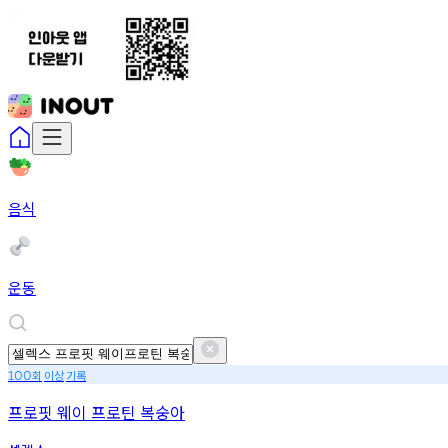
음식
운동
회
이상
기록
100
프로핏 웨이 프로틴 복숭아