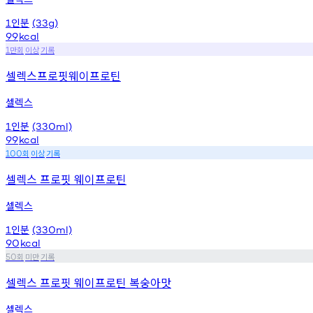
인분
1
(33g)
99
kcal
만회
이상
기록
1
셀렉스프로핏웨이프로틴
셀렉스
인분
1
(330ml)
99
kcal
회
이상
기록
100
셀렉스 프로핏 웨이프로틴
셀렉스
인분
1
(330ml)
90
kcal
회
미만
기록
50
셀렉스 프로핏 웨이프로틴 복숭아맛
셀렉스