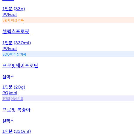
인분
1
(33g)
99
kcal
만회
이상
기록
5
셀렉스프로핏
인분
1
(330ml)
99
kcal
회
이상
기록
500
프로핏웨이프로틴
셀렉스
인분
1
(20g)
90
kcal
만회
이상
기록
1
프로핏 복숭아
셀렉스
인분
1
(330ml)