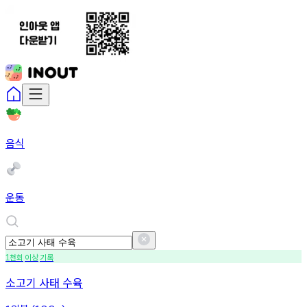
음식
운동
천회
이상
기록
1
소고기 사태 수육