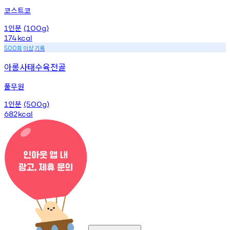
코스트코
인분
1
(100g)
174
kcal
회
이상
기록
500
아롱사태수육전골
풀무원
인분
1
(500g)
682
kcal