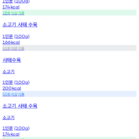
인분
1
(100g)
174
kcal
천회
이상
기록
1
소고기 사태 수육
인분
1
(100g)
166
kcal
회
미만
기록
50
사태수육
소고기
인분
1
(100g)
200
kcal
회
이상
기록
50
소고기 사태 수육
소고기
인분
1
(100g)
174
kcal