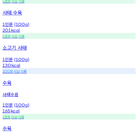
천회
이상
기록
5
사태 수육
인분
1
(100g)
201
kcal
천회
이상
기록
5
소고기 사태
인분
1
(100g)
130
kcal
회
이상
기록
100
수육
사태수융
인분
1
(100g)
165
kcal
천회
이상
기록
1
수육