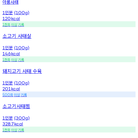
아롱사태
인분
1
(100g)
120
kcal
천회
이상
기록
1
소고기 사태살
인분
1
(100g)
146
kcal
천회
이상
기록
1
돼지고기 사태 수육
인분
1
(100g)
201
kcal
회
이상
기록
500
소고기사태찜
인분
1
(300g)
328.7
kcal
천회
이상
기록
1