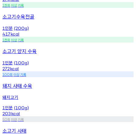
천회
이상
기록
1
소고기수육전골
인분
1
(200g)
417
kcal
천회
이상
기록
1
소고기 양지 수육
인분
1
(100g)
272
kcal
회
이상
기록
100
돼지 사태 수육
돼지고기
인분
1
(100g)
203
kcal
회
미만
기록
50
소고기 사태