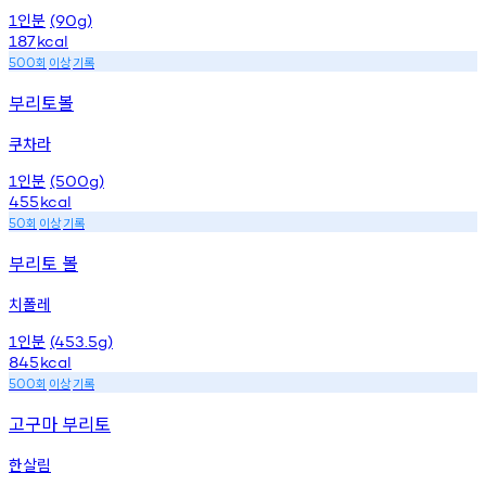
인분
1
(90g)
187
kcal
회
이상
기록
500
부리토볼
쿠차라
인분
1
(500g)
455
kcal
회
이상
기록
50
부리토 볼
치폴레
인분
1
(453.5g)
845
kcal
회
이상
기록
500
고구마 부리토
한살림