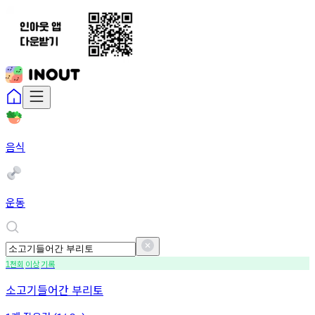
음식
운동
천회
이상
기록
1
소고기들어간 부리토