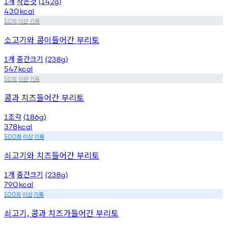
개
작은것
1
(142g)
430
kcal
회
미만
기록
50
소고기와 콩이들어간 부리토
개
중간크기
1
(238g)
547
kcal
회
미만
기록
50
콩과 치즈들어간 부리토
조각
1
(186g)
378
kcal
회
이상
기록
500
쇠고기와 치즈들어간 부리토
개
중간크기
1
(238g)
790
kcal
회
이상
기록
100
쇠고기, 콩과 치즈가들어간 부리토