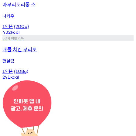
아부리토리동 소
나카우
인분
1
(200g)
432
kcal
회
미만
기록
50
매콤 치킨 부리토
한살림
인분
1
(108g)
241
kcal