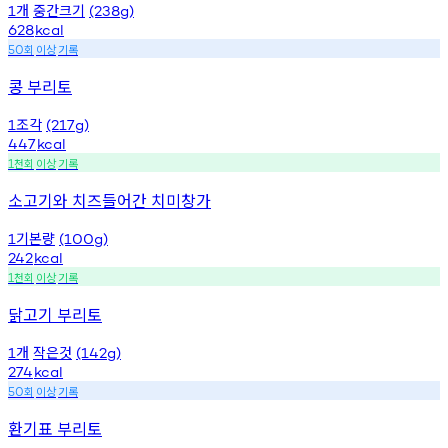
개
중간크기
1
(238g)
628
kcal
회
이상
기록
50
콩 부리토
조각
1
(217g)
447
kcal
천회
이상
기록
1
소고기와 치즈들어간 치미창가
기본량
1
(100g)
242
kcal
천회
이상
기록
1
닭고기 부리토
개
작은것
1
(142g)
274
kcal
회
이상
기록
50
환기표 부리토