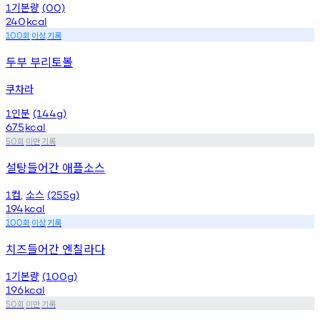
기본량
1
(00)
240
kcal
회
이상
기록
100
두부 부리토볼
쿠차라
인분
1
(144g)
675
kcal
회
미만
기록
50
설탕들어간 애플소스
컵
소스
1
,
(255g)
194
kcal
회
이상
기록
100
치즈들어간 엔칠라다
기본량
1
(100g)
196
kcal
회
미만
기록
50