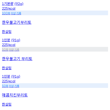
기본량
1
(92g)
225
kcal
회
이상
기록
100
한우불고기부리토
한살림
인분
1
(91g)
225
kcal
회
미만
기록
50
한우불고기 부리토
한살림
인분
1
(91g)
225
kcal
회
이상
기록
50
매콤치킨부리토
한살림