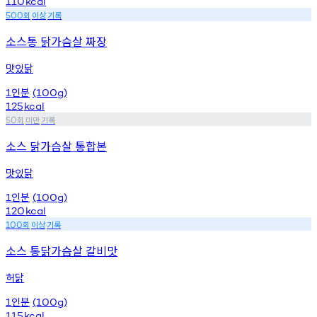
110
kcal
회
이상
기록
500
소스통 닭가슴살 짜장
맛있닭
인분
1
(100g)
125
kcal
회
미만
기록
50
소스 닭가슴살 통합본
맛있닭
인분
1
(100g)
120
kcal
회
이상
기록
100
소스 통닭가슴살 갈비맛
허닭
인분
1
(100g)
115
kcal