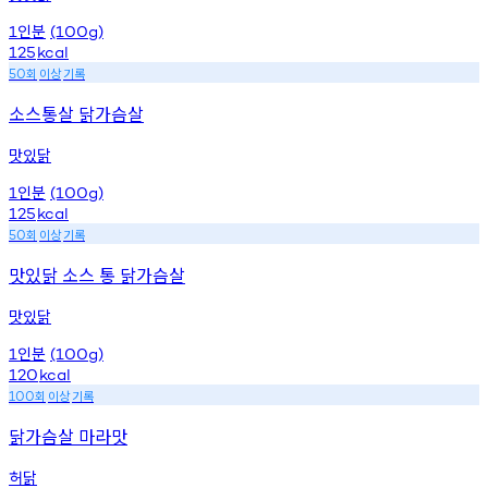
인분
1
(100g)
125
kcal
회
이상
기록
50
소스통살 닭가슴살
맛있닭
인분
1
(100g)
125
kcal
회
이상
기록
50
맛있닭 소스 통 닭가슴살
맛있닭
인분
1
(100g)
120
kcal
회
이상
기록
100
닭가슴살 마라맛
허닭