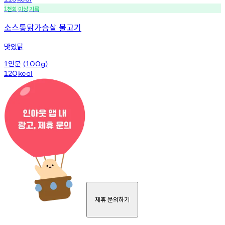
천회
이상
기록
1
소스통닭가슴살 불고기
맛있닭
인분
1
(100g)
120
kcal
제휴 문의하기