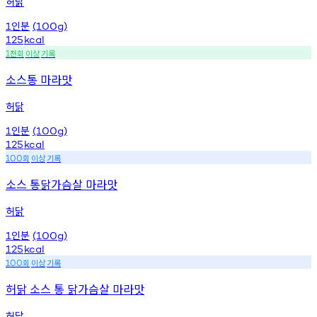
허닭
인분
1
(100g)
125
kcal
천회
이상
기록
1
소스통 마라맛
허닭
인분
1
(100g)
125
kcal
회
이상
기록
100
소스 통닭가슴살 마라맛
허닭
인분
1
(100g)
125
kcal
회
이상
기록
100
허닭 소스 통 닭가슴살 마라맛
허닭