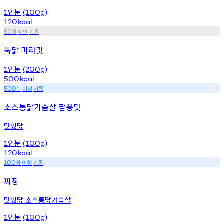
인분
1
(100g)
120
kcal
회
미만
기록
50
뚝닭 마라맛
인분
1
(200g)
500
kcal
회
이상
기록
500
소스통닭가슴살 짬뽕맛
맛있닭
인분
1
(100g)
120
kcal
회
이상
기록
100
짜장
맛있닭 소스통닭가슴살
인분
1
(100g)