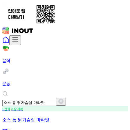
음식
운동
천회
이상
기록
5
소스 통 닭가슴살 마라맛