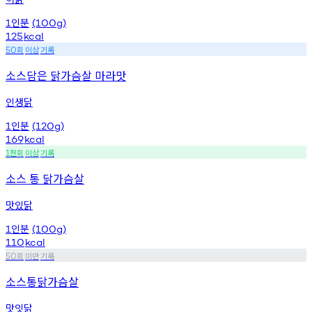
인분
1
(100g)
125
kcal
회
이상
기록
50
소스담은 닭가슴살 마라맛
인생닭
인분
1
(120g)
169
kcal
천회
이상
기록
1
소스 통 닭가슴살
맛있닭
인분
1
(100g)
110
kcal
회
미만
기록
50
소스통닭가슴살
맛잇닭