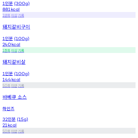
인분
1
(300g)
881
kcal
만회
이상
기록
1
돼지갈비구이
인분
1
(100g)
240
kcal
천회
이상
기록
1
돼지갈비살
인분
1
(100g)
144
kcal
회
미만
기록
50
바베큐 소스
하인즈
인분
32
(15g)
21
kcal
회
미만
기록
50