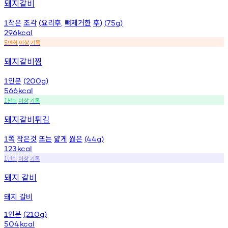
돼지갈비
작은
조각
요리후
뼈제거한
후
1
(
,
)
(75g)
296
kcal
만회
이상
기록
5
돼지갈비찜
인분
1
(200g)
566
kcal
천회
이상
기록
1
돼지갈비튀김
쪽
작은것
또는
얇게
썷은
1
(44g)
123
kcal
만회
이상
기록
1
돼지 갈비
돼지 갈비
인분
1
(210g)
504
kcal