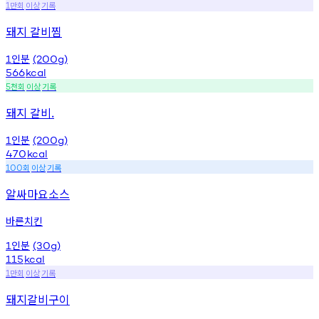
만회
이상
기록
1
돼지 갈비찜
인분
1
(200g)
566
kcal
천회
이상
기록
5
돼지 갈비.
인분
1
(200g)
470
kcal
회
이상
기록
100
알싸마요소스
바른치킨
인분
1
(30g)
115
kcal
만회
이상
기록
1
돼지갈비구이