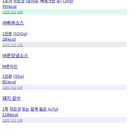
조각
작은것
요리후
뼈제거한
후
1
(
,
)
(29g)
90
kcal
천회
이상
기록
1
바베큐소스
인분
1
(100g)
28
kcal
회
미만
기록
50
바른양념소스
바른치킨
인분
1
(35g)
81
kcal
만회
이상
기록
1
돼지 갈비
쪽
작은것
또는
얇게
썷은
1
(47g)
118
kcal
만회
이상
기록
1