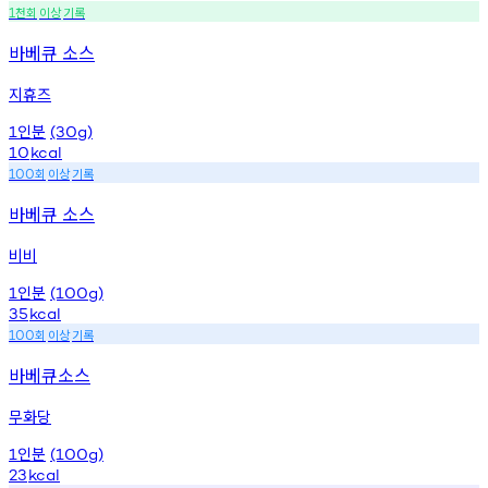
천회
이상
기록
1
바베큐 소스
지휴즈
인분
1
(30g)
10
kcal
회
이상
기록
100
바베큐 소스
비비
인분
1
(100g)
35
kcal
회
이상
기록
100
바베큐소스
무화당
인분
1
(100g)
23
kcal