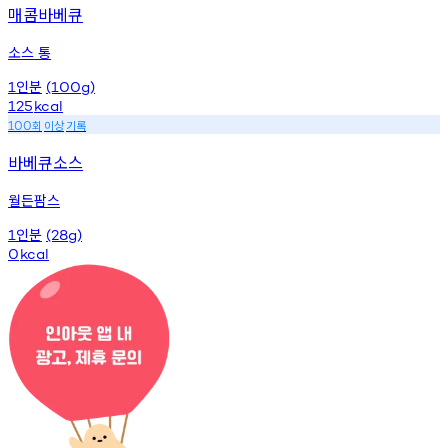
매콤바베큐
소스 통
인분
1
(100g)
125
kcal
회
이상
기록
100
바베큐소스
월든팜스
인분
1
(28g)
0
kcal