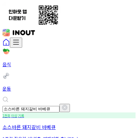
음식
운동
천회
이상
기록
1
소스바른 돼지갈비 바베큐