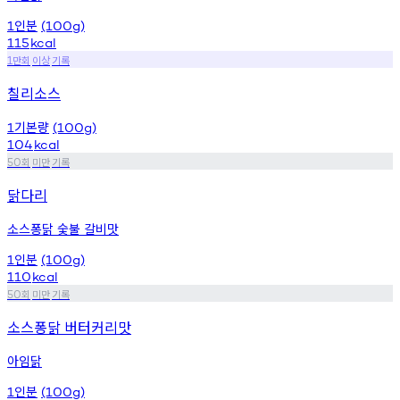
인분
1
(100g)
115
kcal
만회
이상
기록
1
칠리소스
기본량
1
(100g)
104
kcal
회
미만
기록
50
닭다리
소스퐁닭 숯불 갈비맛
인분
1
(100g)
110
kcal
회
미만
기록
50
소스퐁닭 버터커리맛
아임닭
인분
1
(100g)