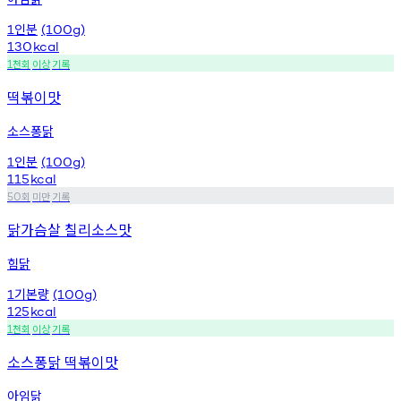
인분
1
(100g)
130
kcal
천회
이상
기록
1
떡볶이맛
소스퐁닭
인분
1
(100g)
115
kcal
회
미만
기록
50
닭가슴살 칠리소스맛
힘닭
기본량
1
(100g)
125
kcal
천회
이상
기록
1
소스퐁닭 떡볶이맛
아임닭