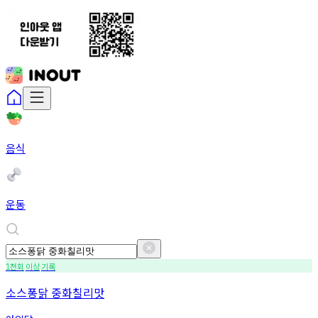
음식
운동
천회
이상
기록
1
소스퐁닭 중화칠리맛