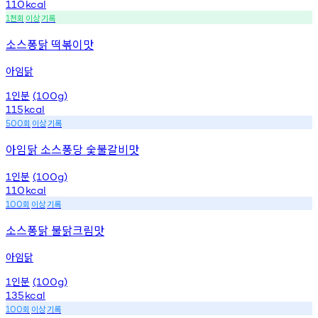
110
kcal
천회
이상
기록
1
소스퐁닭 떡볶이맛
아임닭
인분
1
(100g)
115
kcal
회
이상
기록
500
아임닭 소스퐁당 숯불갈비맛
인분
1
(100g)
110
kcal
회
이상
기록
100
소스퐁닭 불닭크림맛
아임닭
인분
1
(100g)
135
kcal
회
이상
기록
100