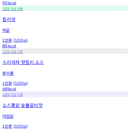
95
kcal
천회
이상
기록
1
칠리맛
허닭
인분
1
(100g)
85
kcal
회
미만
기록
50
스리라차 핫칠리 소스
후이퐁
인분
1
(100g)
68
kcal
만회
이상
기록
1
소스퐁닭 숯불갈비맛
아임닭
인분
1
(100g)