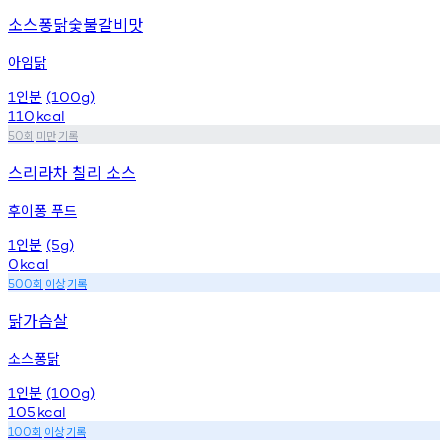
소스퐁닭숯불갈비맛
아임닭
인분
1
(100g)
110
kcal
회
미만
기록
50
스리라차 칠리 소스
후이퐁 푸드
인분
1
(5g)
0
kcal
회
이상
기록
500
닭가슴살
소스퐁닭
인분
1
(100g)
105
kcal
회
이상
기록
100