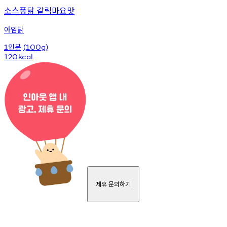
소스퐁닭 갈릭마요맛
아임닭
인분
1
(100g)
120
kcal
제휴 문의하기