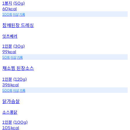
봉지
1
(50g)
60
kcal
회
이상
기록
100
참깨된장 드레싱
잇츠베러
인분
1
(30g)
99
kcal
회
이상
기록
50
채소찜 된장소스
인분
1
(120g)
396
kcal
회
이상
기록
500
닭가슴살
소스퐁닭
인분
1
(100g)
105
kcal