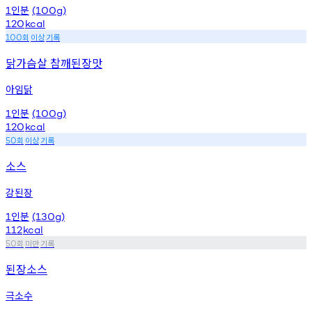
인분
1
(100g)
120
kcal
회
이상
기록
100
닭가슴살 참깨된장맛
아임닭
인분
1
(100g)
120
kcal
회
이상
기록
50
소스
강된장
인분
1
(130g)
112
kcal
회
미만
기록
50
된장소스
극소수