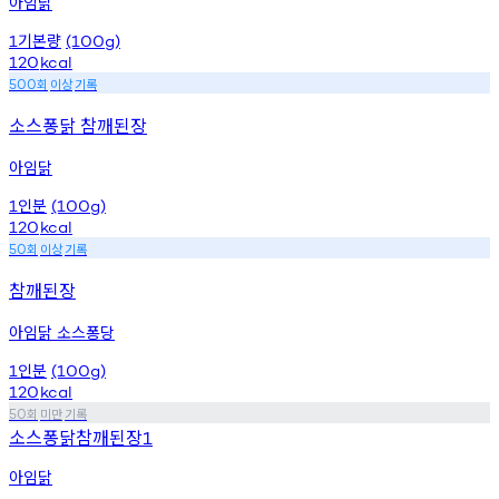
아임닭
기본량
1
(100g)
120
kcal
회
이상
기록
500
소스퐁닭 참깨된장
아임닭
인분
1
(100g)
120
kcal
회
이상
기록
50
참깨된장
아임닭 소스퐁당
인분
1
(100g)
120
kcal
회
미만
기록
50
소스퐁닭참깨된장
1
아임닭