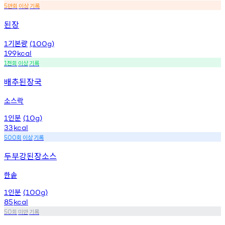
만회
이상
기록
5
된장
기본량
1
(100g)
199
kcal
천회
이상
기록
1
배추된장국
소스락
인분
1
(10g)
33
kcal
회
이상
기록
500
두부강된장소스
한솥
인분
1
(100g)
85
kcal
회
미만
기록
50