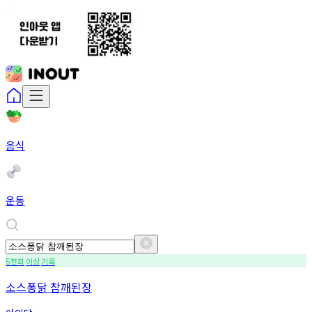
음식
운동
천회
이상
기록
5
소스퐁닭 참깨된장