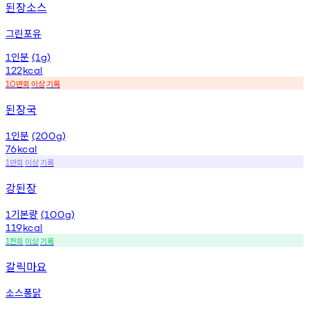
된장소스
그린포유
인분
1
(1g)
122
kcal
만회
이상
기록
10
된장국
인분
1
(200g)
76
kcal
만회
이상
기록
1
강된장
기본량
1
(100g)
119
kcal
천회
이상
기록
1
갈릭마요
소스퐁닭