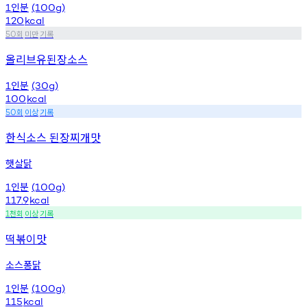
인분
1
(100g)
120
kcal
회
미만
기록
50
올리브유된장소스
인분
1
(30g)
100
kcal
회
이상
기록
50
한식소스 된장찌개맛
햇살닭
인분
1
(100g)
117.9
kcal
천회
이상
기록
1
떡볶이맛
소스퐁닭
인분
1
(100g)
115
kcal