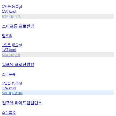
인분
1
(40g)
159
kcal
회
미만
기록
50
소이프롬 프로틴밤
밀포유
인분
1
(50g)
167
kcal
회
미만
기록
50
밀포유 프로틴밤밤
소이프롬
인분
1
(50g)
174
kcal
회
이상
기록
500
밀포유 라이트앤밸런스
소이프롬