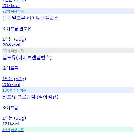
207
kcal
회
이상
기록
50
나
밀포유
라이트앤밸런스
[
]
소이프롬 밀포유
인분
1
(50g)
206
kcal
회
미만
기록
50
밀포유
라이트앤밸런스
(
)
소이프롬
인분
1
(50g)
206
kcal
회
이상
기록
100
밀포유
프로틴밤
식이섬유
(
)
소이프롬
인분
1
(50g)
171
kcal
천회
이상
기록
1