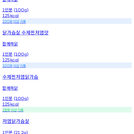
인분
1
(100g)
125
kcal
회
이상
기록
100
닭가슴살 수제찐저염맛
함께하닭
인분
1
(100g)
125
kcal
회
이상
기록
100
수제찐저염닭가슴
함께하닭
인분
1
(100g)
125
kcal
천회
이상
기록
1
저염닭가슴살
인분
1
(21.2g)