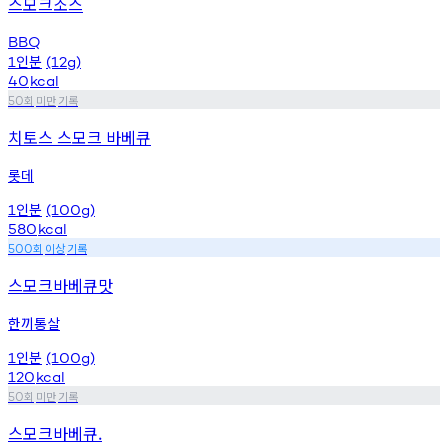
스모크소스
BBQ
인분
1
(12g)
40
kcal
회
미만
기록
50
치토스 스모크 바베큐
롯데
인분
1
(100g)
580
kcal
회
이상
기록
500
스모크바베큐맛
한끼통살
인분
1
(100g)
120
kcal
회
미만
기록
50
스모크바베큐.