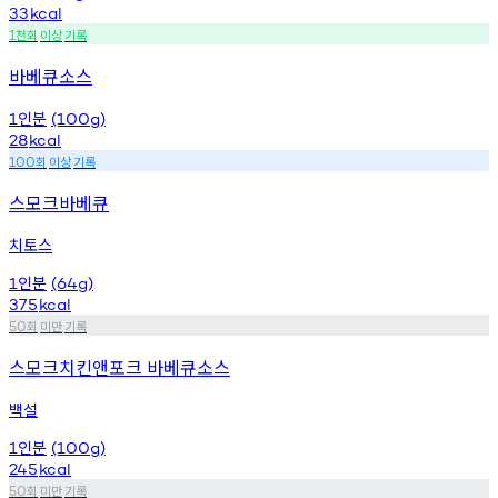
33
kcal
천회
이상
기록
1
바베큐소스
인분
1
(100g)
28
kcal
회
이상
기록
100
스모크바베큐
치토스
인분
1
(64g)
375
kcal
회
미만
기록
50
스모크치킨앤포크 바베큐소스
백설
인분
1
(100g)
245
kcal
회
미만
기록
50