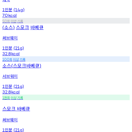
인분
1
(14g)
70
kcal
회
미만
기록
50
소스
스모크
바베큐
(
)
써브웨이
인분
1
(21g)
32.8
kcal
회
이상
기록
100
소스
스모크바베큐
(
)
서브워이
인분
1
(21g)
32.8
kcal
천회
이상
기록
1
스모크 바베큐
써브웨이
인분
1
(21g)