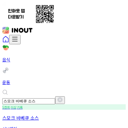
음식
운동
천회
이상
기록
5
스모크 바베큐 소스