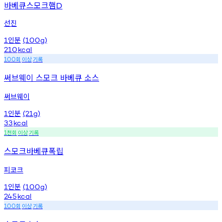
바베큐스모크햄
D
선진
인분
1
(100g)
210
kcal
회
이상
기록
100
써브웨이 스모크 바베큐 소스
써브웨이
인분
1
(21g)
33
kcal
천회
이상
기록
1
스모크바베큐폭립
피코크
인분
1
(100g)
245
kcal
회
이상
기록
100