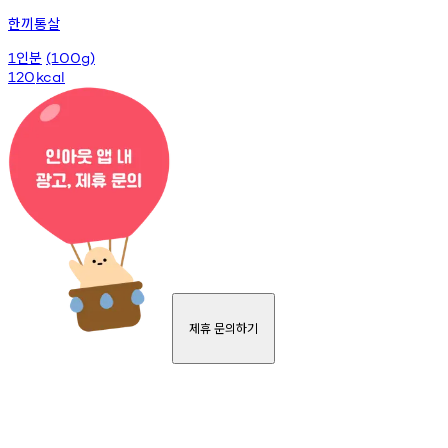
한끼통살
인분
1
(100g)
120
kcal
제휴 문의하기