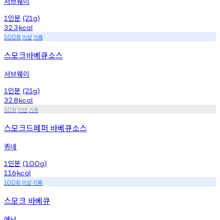
서브웨이
인분
1
(21g)
32.3
kcal
회
이상
기록
500
스모크바베큐소스
서브웨이
인분
1
(21g)
32.8
kcal
회
미만
기록
50
스모크드페퍼 바베큐소스
퀴네
인분
1
(100g)
116
kcal
회
이상
기록
100
스모크 바베큐
에낙