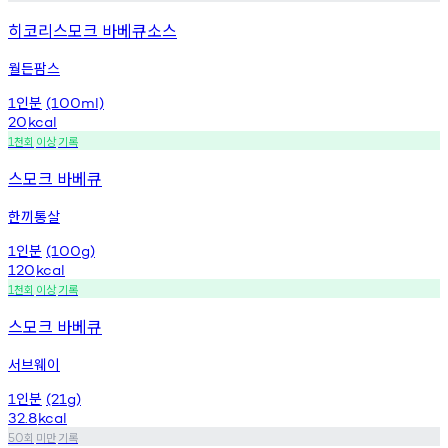
히코리스모크 바베큐소스
월든팜스
인분
1
(100ml)
20
kcal
천회
이상
기록
1
스모크 바베큐
한끼통살
인분
1
(100g)
120
kcal
천회
이상
기록
1
스모크 바베큐
서브웨이
인분
1
(21g)
32.8
kcal
회
미만
기록
50