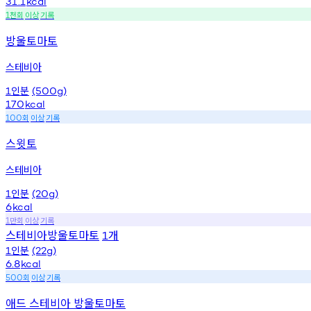
31.1
kcal
천회
이상
기록
1
방울토마토
스테비아
인분
1
(500g)
170
kcal
회
이상
기록
100
스윗토
스테비아
인분
1
(20g)
6
kcal
만회
이상
기록
1
스테비아방울토마토
개
1
인분
1
(22g)
6.8
kcal
회
이상
기록
500
애드 스테비아 방울토마토