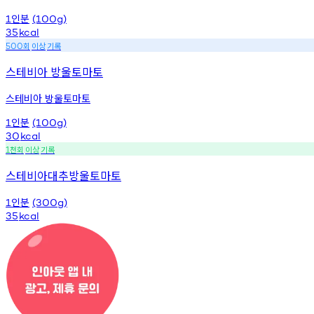
인분
1
(100g)
35
kcal
회
이상
기록
500
스테비아 방울토마토
스테비아 방울토마토
인분
1
(100g)
30
kcal
천회
이상
기록
1
스테비아대추방울토마토
인분
1
(300g)
35
kcal