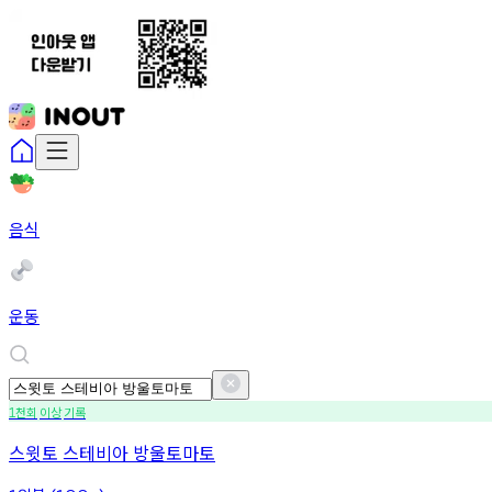
음식
운동
천회
이상
기록
1
스윗토 스테비아 방울토마토