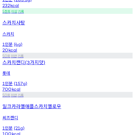
232
kcal
천회
이상
기록
5
스카치사탕
스카치
인분
1
(4g)
20
kcal
회
미만
기록
50
스카치캔디
가지맛
(3
)
롯데
인분
1
(157g)
700
kcal
회
미만
기록
50
밀크카라멜애플스카치멜로우
씨즈캔디
인분
1
(21g)
100
kcal