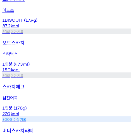
아노츠
1BISCUIT
(17.9g)
87.2
kcal
회
미만
기록
50
오트스카치
스타벅스
인분
1
(473ml)
150
kcal
회
미만
기록
50
스카치에그
삼진어묵
인분
1
(178g)
270
kcal
회
이상
기록
500
버터스카치라떼